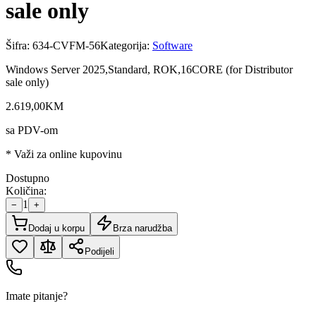
sale only
Šifra:
634-CVFM-56
Kategorija:
Software
Windows Server 2025,Standard, ROK,16CORE (for Distributor
sale only)
2.619
,
00
KM
sa PDV-om
* Važi za online kupovinu
Dostupno
Količina:
1
−
+
Dodaj u korpu
Brza narudžba
Podijeli
Imate pitanje?