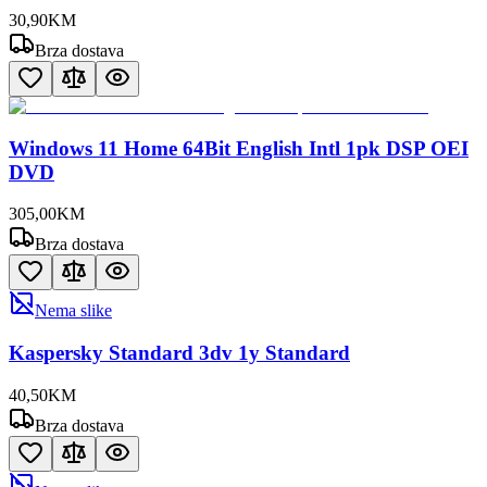
30
,
90
KM
Brza dostava
Windows 11 Home 64Bit English Intl 1pk DSP OEI
DVD
305
,
00
KM
Brza dostava
Nema slike
Kaspersky Standard 3dv 1y Standard
40
,
50
KM
Brza dostava