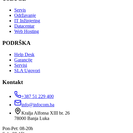
Servis
Održavanje
IT Inžinjering
Datacentar
Web Hosting
PODRŠKA
Help Desk
Garancije
Servisi
SLA Ugovori
Kontakt
+387 51 229 400
info@infocom.ba
Kralja Alfonsa XIII br. 26
78000
Banja Luka
Pon-Pet: 08-20h