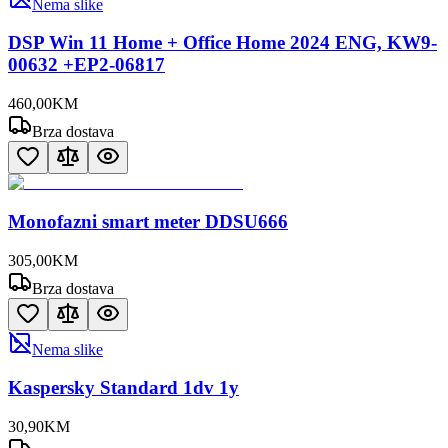
Nema slike
DSP Win 11 Home + Office Home 2024 ENG, KW9-
00632 +EP2-06817
460
,
00
KM
Brza dostava
Monofazni smart meter DDSU666
305
,
00
KM
Brza dostava
Nema slike
Kaspersky Standard 1dv 1y
30
,
90
KM