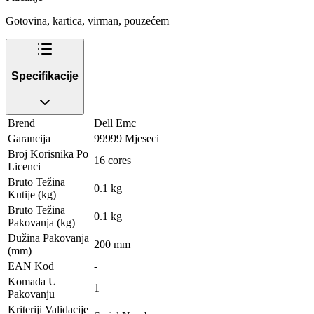
Gotovina, kartica, virman, pouzećem
Specifikacije
Brend
Dell Emc
Garancija
99999 Mjeseci
Broj Korisnika Po
16 cores
Licenci
Bruto Težina
0.1 kg
Kutije (kg)
Bruto Težina
0.1 kg
Pakovanja (kg)
Dužina Pakovanja
200 mm
(mm)
EAN Kod
-
Komada U
1
Pakovanju
Kriteriji Validacije