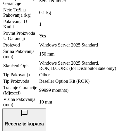
Serial Number
Garancije
Neto Težina
0.1 kg
Pakovanja (kg)
Pakovanja U
1
Kutiji
Povrat Proizvoda
Yes
U Garanciji
Proizvod
Windows Server 2025 Standard
Širina Pakovanja
150 mm
(mm)
Windows Server 2025,Standard,
Skraćeni Opis
ROK,16CORE (for Distributor sale only)
Tip Pakovanja
Other
Tip Proizvoda
Reseller Option Kit (ROK)
Trajanje Garancije
99999 month(s)
(Mjeseci)
Visina Pakovanja
10 mm
(mm)
Recenzije kupaca