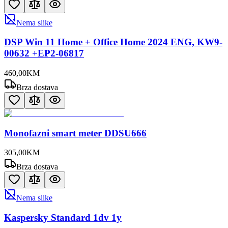
Nema slike
DSP Win 11 Home + Office Home 2024 ENG, KW9-
00632 +EP2-06817
460
,
00
KM
Brza dostava
Monofazni smart meter DDSU666
305
,
00
KM
Brza dostava
Nema slike
Kaspersky Standard 1dv 1y