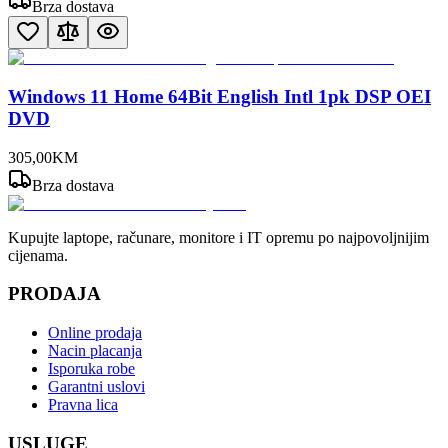
Brza dostava
Windows 11 Home 64Bit English Intl 1pk DSP OEI
DVD
305
,
00
KM
Brza dostava
Kupujte laptope, računare, monitore i IT opremu po najpovoljnijim
cijenama.
PRODAJA
Online prodaja
Nacin placanja
Isporuka robe
Garantni uslovi
Pravna lica
USLUGE