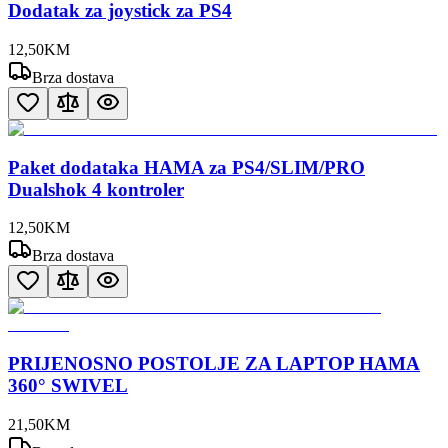
Dodatak za joystick za PS4
12
,
50
KM
Brza dostava
Paket dodataka HAMA za PS4/SLIM/PRO
Dualshok 4 kontroler
12
,
50
KM
Brza dostava
PRIJENOSNO POSTOLJE ZA LAPTOP HAMA
360° SWIVEL
21
,
50
KM