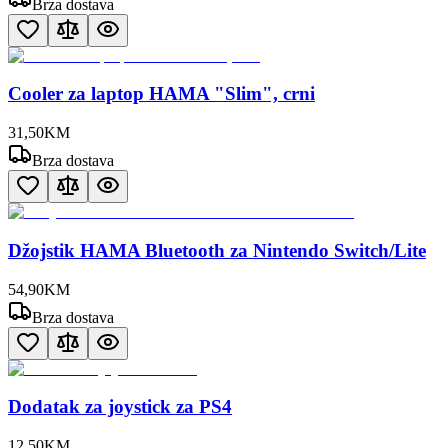
Brza dostava
Cooler za laptop HAMA "Slim", crni
31
,
50
KM
Brza dostava
Džojstik HAMA Bluetooth za Nintendo Switch/Lite
54
,
90
KM
Brza dostava
Dodatak za joystick za PS4
12
,
50
KM