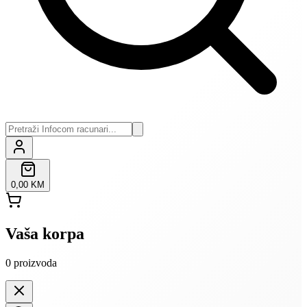
0,00 KM
Vaša korpa
0
proizvoda