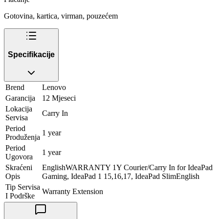
Gotovina, kartica, virman, pouzećem
Specifikacije
Brend
Lenovo
Garancija
12 Mjeseci
Lokacija
Carry In
Servisa
Period
1 year
Produženja
Period
1 year
Ugovora
Skraćeni
EnglishWARRANTY 1Y Courier/Carry In for IdeaPad
Opis
Gaming, IdeaPad 1 15,16,17, IdeaPad SlimEnglish
Tip Servisa
Warranty Extension
I Podrške