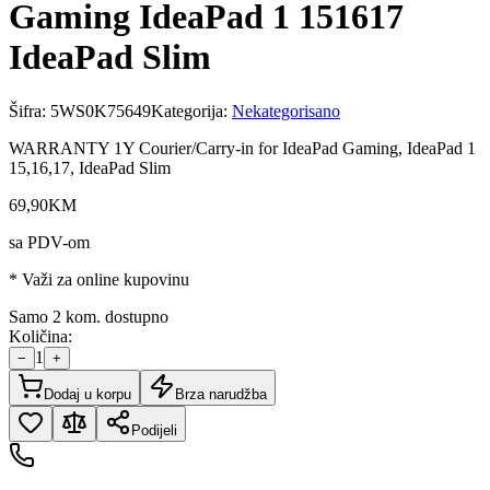
Gaming IdeaPad 1 151617
IdeaPad Slim
Šifra:
5WS0K75649
Kategorija:
Nekategorisano
WARRANTY 1Y Courier/Carry-in for IdeaPad Gaming, IdeaPad 1
15,16,17, IdeaPad Slim
69
,
90
KM
sa PDV-om
* Važi za online kupovinu
Samo 2 kom. dostupno
Količina:
1
−
+
Dodaj u korpu
Brza narudžba
Podijeli