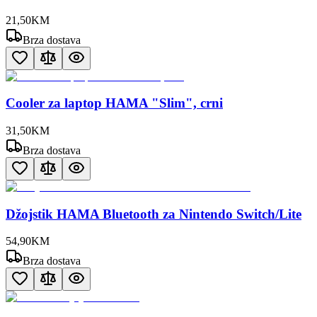
21
,
50
KM
Brza dostava
Cooler za laptop HAMA "Slim", crni
31
,
50
KM
Brza dostava
Džojstik HAMA Bluetooth za Nintendo Switch/Lite
54
,
90
KM
Brza dostava