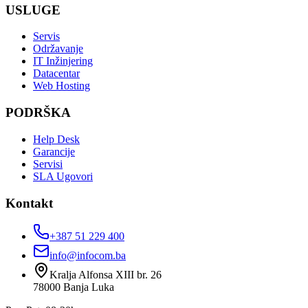
USLUGE
Servis
Održavanje
IT Inžinjering
Datacentar
Web Hosting
PODRŠKA
Help Desk
Garancije
Servisi
SLA Ugovori
Kontakt
+387 51 229 400
info@infocom.ba
Kralja Alfonsa XIII br. 26
78000
Banja Luka