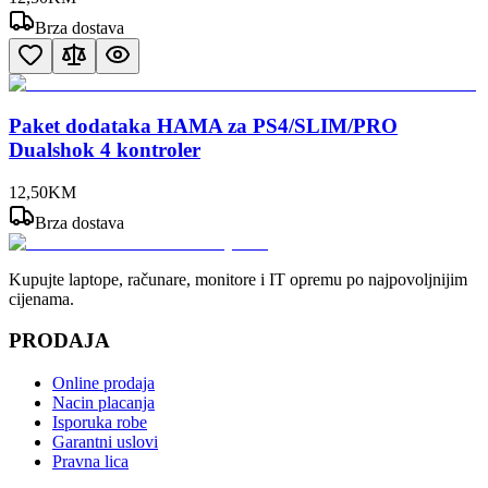
Brza dostava
Paket dodataka HAMA za PS4/SLIM/PRO
Dualshok 4 kontroler
12
,
50
KM
Brza dostava
Kupujte laptope, računare, monitore i IT opremu po najpovoljnijim
cijenama.
PRODAJA
Online prodaja
Nacin placanja
Isporuka robe
Garantni uslovi
Pravna lica