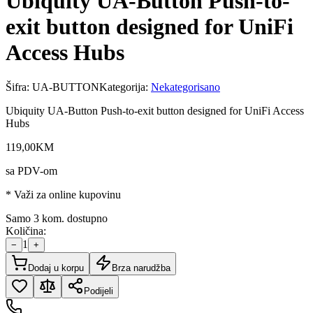
Ubiquity UA-Button Push-to-
exit button designed for UniFi
Access Hubs
Šifra:
UA-BUTTON
Kategorija:
Nekategorisano
Ubiquity UA-Button Push-to-exit button designed for UniFi Access
Hubs
119
,
00
KM
sa PDV-om
* Važi za online kupovinu
Samo 3 kom. dostupno
Količina:
1
−
+
Dodaj u korpu
Brza narudžba
Podijeli