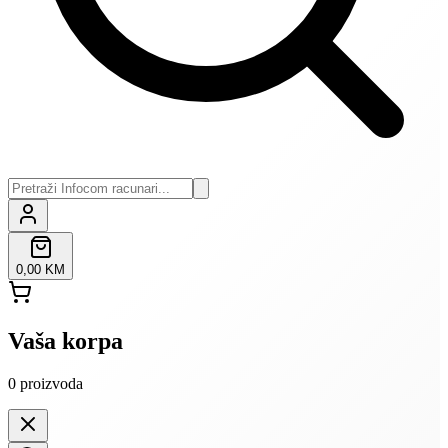
0,00 KM
Vaša korpa
0
proizvoda