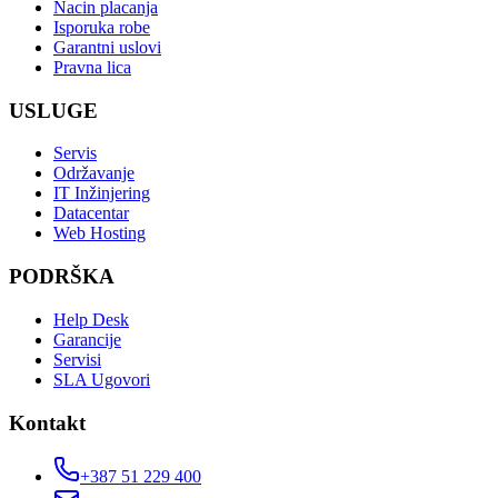
Nacin placanja
Isporuka robe
Garantni uslovi
Pravna lica
USLUGE
Servis
Održavanje
IT Inžinjering
Datacentar
Web Hosting
PODRŠKA
Help Desk
Garancije
Servisi
SLA Ugovori
Kontakt
+387 51 229 400