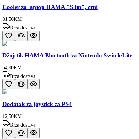
Cooler za laptop HAMA "Slim", crni
31
,
50
KM
Brza dostava
Džojstik HAMA Bluetooth za Nintendo Switch/Lite
54
,
90
KM
Brza dostava
Dodatak za joystick za PS4
12
,
50
KM
Brza dostava