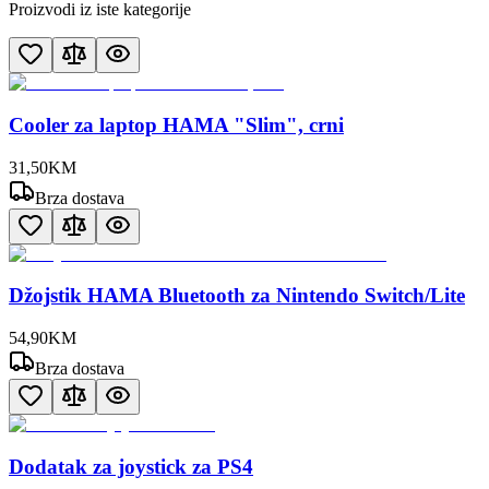
Proizvodi iz iste kategorije
Cooler za laptop HAMA "Slim", crni
31
,
50
KM
Brza dostava
Džojstik HAMA Bluetooth za Nintendo Switch/Lite
54
,
90
KM
Brza dostava
Dodatak za joystick za PS4