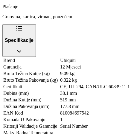
Plaćanje
Gotovina, kartica, virman, pouzećem
Specifikacije
Brend
Ubiquiti
Garancija
12 Mjeseci
Bruto Težina Kutije (kg)
9.09 kg
Bruto Težina Pakovanja (kg)
0.322 kg
Certifikati
CE, UL 294, CAN/ULC 60839 11 1
Dubina (mm)
38.1 mm
Dužina Kutije (mm)
519 mm
Dužina Pakovanja (mm)
177.8 mm
EAN Kod
810084697542
Komada U Pakovanju
1
Kriteriji Validacije Garancije
Serial Number
Maks. Radna Temperatura