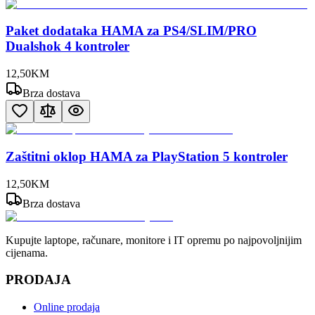
Paket dodataka HAMA za PS4/SLIM/PRO
Dualshok 4 kontroler
12
,
50
KM
Brza dostava
Zaštitni oklop HAMA za PlayStation 5 kontroler
12
,
50
KM
Brza dostava
Kupujte laptope, računare, monitore i IT opremu po najpovoljnijim
cijenama.
PRODAJA
Online prodaja