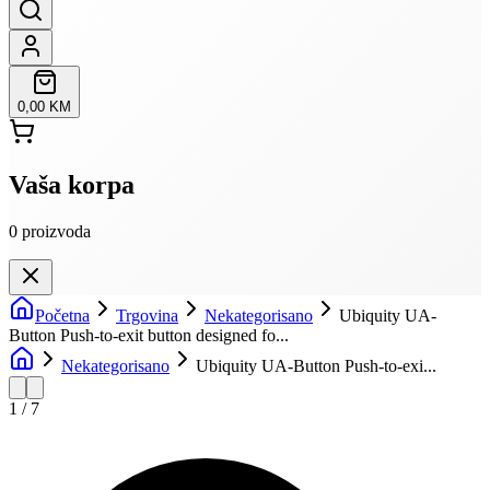
0,00 KM
Vaša korpa
0
proizvoda
Početna
Trgovina
Nekategorisano
Ubiquity UA-
Button Push-to-exit button designed fo...
Nekategorisano
Ubiquity UA-Button Push-to-exi...
1
/
7