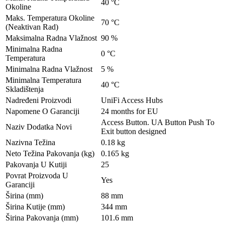
40 °C
Okoline
Maks. Temperatura Okoline
70 °C
(Neaktivan Rad)
Maksimalna Radna Vlažnost
90 %
Minimalna Radna
0 °C
Temperatura
Minimalna Radna Vlažnost
5 %
Minimalna Temperatura
40 °C
Skladištenja
Nadređeni Proizvodi
UniFi Access Hubs
Napomene O Garanciji
24 months for EU
Access Button. UA Button Push To
Naziv Dodatka Novi
Exit button designed
Nazivna Težina
0.18 kg
Neto Težina Pakovanja (kg)
0.165 kg
Pakovanja U Kutiji
25
Povrat Proizvoda U
Yes
Garanciji
Širina (mm)
88 mm
Širina Kutije (mm)
344 mm
Širina Pakovanja (mm)
101.6 mm