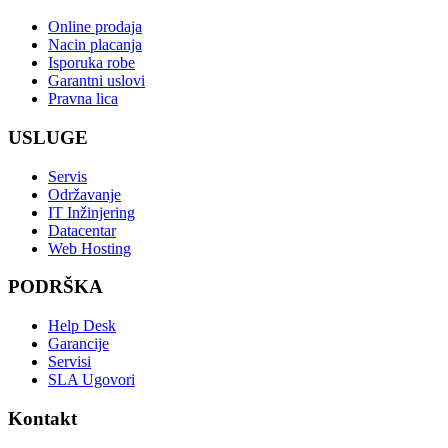
Online prodaja
Nacin placanja
Isporuka robe
Garantni uslovi
Pravna lica
USLUGE
Servis
Održavanje
IT Inžinjering
Datacentar
Web Hosting
PODRŠKA
Help Desk
Garancije
Servisi
SLA Ugovori
Kontakt