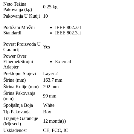
Neto Težina
0.25 kg
Pakovanja (kg)
Pakovanja U Kutiji
10
Podržani Mrežni
IEEE 802.3af
Standardi
IEEE 802.3at
Povrat Proizvoda U
Yes
Garanciji
Power Over
Ethernet/Strujni
External
Adapter
Preklopni Slojevi
Layer 2
Širina (mm)
163.7 mm
Širina Kutije (mm)
292 mm
Širina Pakovanja
99 mm
(mm)
Spoljašnja Boja
White
Tip Pakovanja
Box
Trajanje Garancije
12 month(s)
(Mjeseci)
Usklađenost
CE, FCC, IC