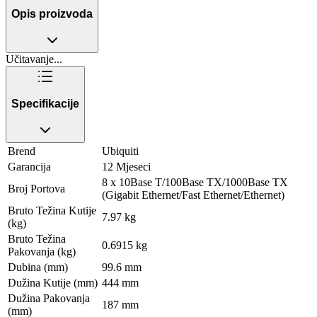
Opis proizvoda
Učitavanje...
Specifikacije
Brend
Ubiquiti
Garancija
12 Mjeseci
8 x 10Base T/100Base TX/1000Base TX
Broj Portova
(Gigabit Ethernet/Fast Ethernet/Ethernet)
Bruto Težina Kutije
7.97 kg
(kg)
Bruto Težina
0.6915 kg
Pakovanja (kg)
Dubina (mm)
99.6 mm
Dužina Kutije (mm)
444 mm
Dužina Pakovanja
187 mm
(mm)