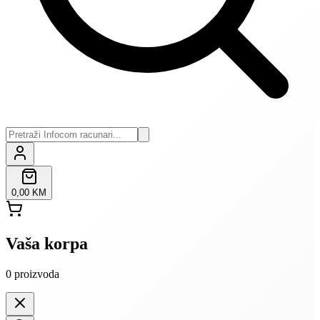
0,00 KM
Vaša korpa
0
proizvoda