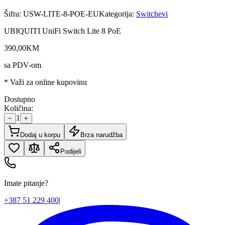
Šifra:
USW-LITE-8-POE-EU
Kategorija:
Switchevi
UBIQUITI UniFi Switch Lite 8 PoE
390
,
00
KM
sa PDV-om
* Važi za online kupovinu
Dostupno
Količina:
1
−
+
Dodaj u korpu
Brza narudžba
Podijeli
Imate pitanje?
+387 51 229 400
|