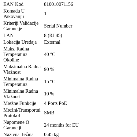
EAN Kod
810010071156
Komada U
1
Pakovanju
Kriteriji Validacije
Serial Number
Garancije
LAN
8 (RJ 45)
Lokacija Uređaja
External
Maks. Radna
Temperatura
40 °C
Okoline
Maksimalna Radna
90 %
Vlažnost
Minimalna Radna
15 °C
Temperatura
Minimalna Radna
10 %
Vlažnost
Mrežne Funkcije
4 Ports PoE
Mrežni/Transportni
SMB
Protokol
Napomene O
24 months for EU
Garanciji
Nazivna Težina
0.45 kg