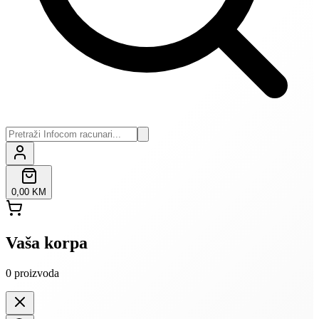
0,00 KM
Vaša korpa
0
proizvoda