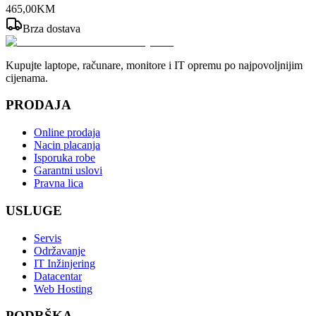
465
,
00
KM
Brza dostava
Kupujte laptope, računare, monitore i IT opremu po najpovoljnijim
cijenama.
PRODAJA
Online prodaja
Nacin placanja
Isporuka robe
Garantni uslovi
Pravna lica
USLUGE
Servis
Održavanje
IT Inžinjering
Datacentar
Web Hosting
PODRŠKA