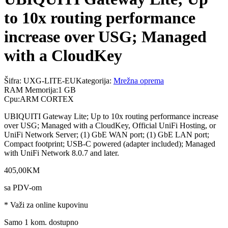
to 10x routing performance
increase over USG; Managed
with a CloudKey
Šifra:
UXG-LITE-EU
Kategorija:
Mrežna oprema
RAM Memorija
:
1 GB
Cpu
:
ARM CORTEX
UBIQUITI Gateway Lite; Up to 10x routing performance increase
over USG; Managed with a CloudKey, Official UniFi Hosting, or
UniFi Network Server; (1) GbE WAN port; (1) GbE LAN port;
Compact footprint; USB-C powered (adapter included); Managed
with UniFi Network 8.0.7 and later.
405
,
00
KM
sa PDV-om
* Važi za online kupovinu
Samo 1 kom. dostupno