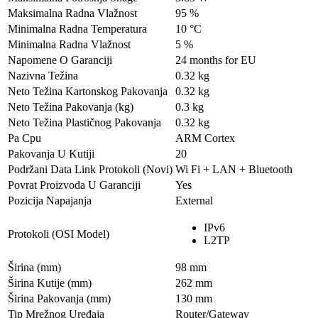
Maksimalna Radna Vlažnost
95 %
Minimalna Radna Temperatura
10 °C
Minimalna Radna Vlažnost
5 %
Napomene O Garanciji
24 months for EU
Nazivna Težina
0.32 kg
Neto Težina Kartonskog Pakovanja
0.32 kg
Neto Težina Pakovanja (kg)
0.3 kg
Neto Težina Plastičnog Pakovanja
0.32 kg
Pa Cpu
ARM Cortex
Pakovanja U Kutiji
20
Podržani Data Link Protokoli (Novi)
Wi Fi + LAN + Bluetooth
Povrat Proizvoda U Garanciji
Yes
Pozicija Napajanja
External
IPv6
Protokoli (OSI Model)
L2TP
Širina (mm)
98 mm
Širina Kutije (mm)
262 mm
Širina Pakovanja (mm)
130 mm
Tip Mrežnog Uređaja
Router/Gateway