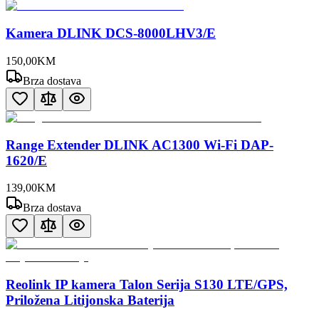
Kamera DLINK DCS-8000LHV3/E
150
,
00
KM
Brza dostava
Range Extender DLINK AC1300 Wi-Fi DAP-
1620/E
139
,
00
KM
Brza dostava
Reolink IP kamera Talon Serija S130 LTE/GPS,
Priložena Litijonska Baterija