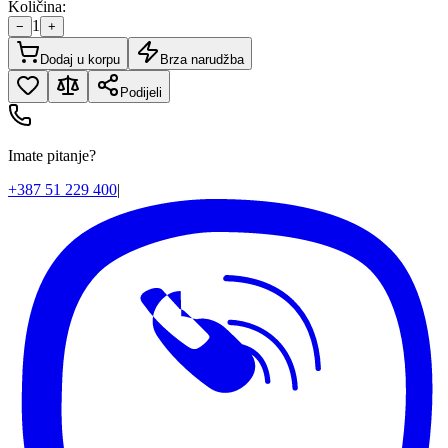
Količina:
1
−
+
Dodaj u korpu
Brza narudžba
Podijeli
Imate pitanje?
+387 51 229 400
|