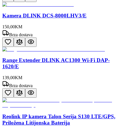
Kamera DLINK DCS-8000LHV3/E
150
,
00
KM
Brza dostava
Range Extender DLINK AC1300 Wi-Fi DAP-
1620/E
139
,
00
KM
Brza dostava
Reolink IP kamera Talon Serija S130 LTE/GPS,
Priložena Litijonska Baterija