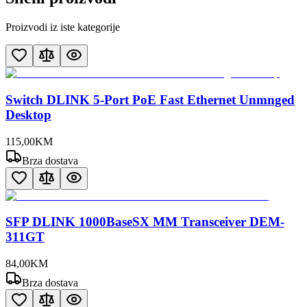
Proizvodi iz iste kategorije
Switch DLINK 5-Port PoE Fast Ethernet Unmnged
Desktop
115
,
00
KM
Brza dostava
SFP DLINK 1000BaseSX MM Transceiver DEM-
311GT
84
,
00
KM
Brza dostava