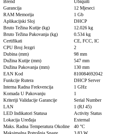
Brend
Ubiquiti
Garancija
12 Mjeseci
RAM Memorija
1 Gb
Aplikacijski Sloj
DHCP
Bruto Težina Kutije (kg)
12.026 kg
Bruto Težina Pakovanja (kg)
0.534 kg
Certifikati
CE, FCC, IC
CPU Broj Jezgri
2
Dubina (mm)
98 mm
Dužina Kutije (mm)
547 mm
Dužina Pakovanja (mm)
130 mm
EAN Kod
810084692042
Funkcije Rutera
DHCP Server
Interna Radna Frekvencija
1 GHz
Komada U Pakovanju
1
Kriteriji Validacije Garancije
Serial Number
LAN
1 (RJ 45)
LED Indikatori Statusa
Activity Status
Lokacija Uređaja
External
Maks. Radna Temperatura Okoline
40 °C
Maksimalna Potrošnja Snage
3.83 W