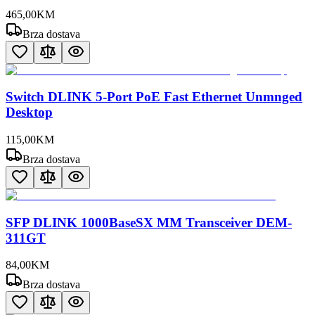
465
,
00
KM
Brza dostava
Switch DLINK 5-Port PoE Fast Ethernet Unmnged
Desktop
115
,
00
KM
Brza dostava
SFP DLINK 1000BaseSX MM Transceiver DEM-
311GT
84
,
00
KM
Brza dostava