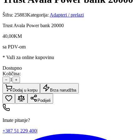
Šifra:
25883
Kategorija:
Adapteri / prelazi
Trust Avala Power bank 20000
40
,
00
KM
sa PDV-om
* Važi za online kupovinu
Dostupno
Količina:
1
−
+
Dodaj u korpu
Brza narudžba
Podijeli
Imate pitanje?
+387 51 229 400
|