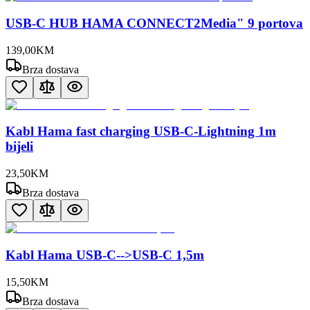
USB-C HUB HAMA CONNECT2Media" 9 portova
139
,
00
KM
Brza dostava
Kabl Hama fast charging USB-C-Lightning 1m
bijeli
23
,
50
KM
Brza dostava
Kabl Hama USB-C-->USB-C 1,5m
15
,
50
KM
Brza dostava