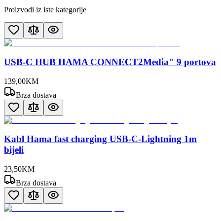
Proizvodi iz iste kategorije
USB-C HUB HAMA CONNECT2Media" 9 portova
139
,
00
KM
Brza dostava
Kabl Hama fast charging USB-C-Lightning 1m
bijeli
23
,
50
KM
Brza dostava