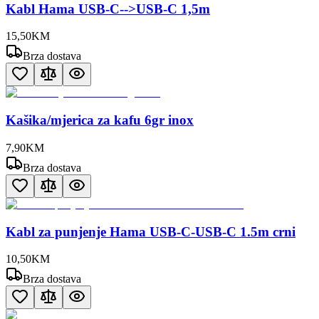
Kabl Hama USB-C-->USB-C 1,5m
15
,
50
KM
Brza dostava
Kašika/mjerica za kafu 6gr inox
7
,
90
KM
Brza dostava
Kabl za punjenje Hama USB-C-USB-C 1.5m crni
10
,
50
KM
Brza dostava