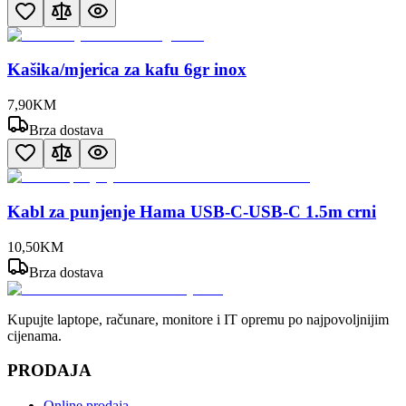
Kašika/mjerica za kafu 6gr inox
7
,
90
KM
Brza dostava
Kabl za punjenje Hama USB-C-USB-C 1.5m crni
10
,
50
KM
Brza dostava
Kupujte laptope, računare, monitore i IT opremu po najpovoljnijim
cijenama.
PRODAJA
Online prodaja