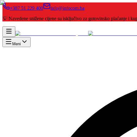
+387 51 229 400
info@infocom.ba
💡 Navedene snižene cijene su isključivo za gotovinsko plaćanje i 
Meni