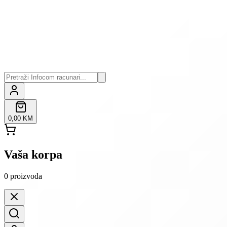
0,00 KM
Vaša korpa
0
proizvoda