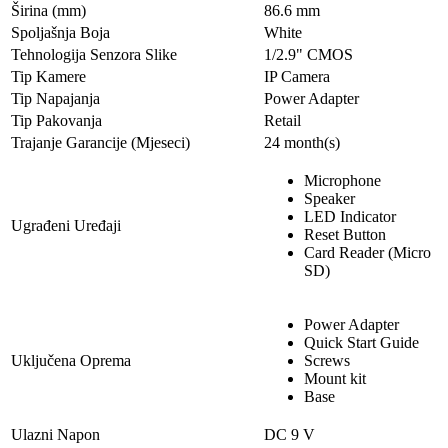
Širina (mm)
86.6 mm
Spoljašnja Boja
White
Tehnologija Senzora Slike
1/2.9" CMOS
Tip Kamere
IP Camera
Tip Napajanja
Power Adapter
Tip Pakovanja
Retail
Trajanje Garancije (Mjeseci)
24 month(s)
Microphone
Speaker
LED Indicator
Ugrađeni Uređaji
Reset Button
Card Reader (Micro
SD)
Power Adapter
Quick Start Guide
Uključena Oprema
Screws
Mount kit
Base
Ulazni Napon
DC 9 V