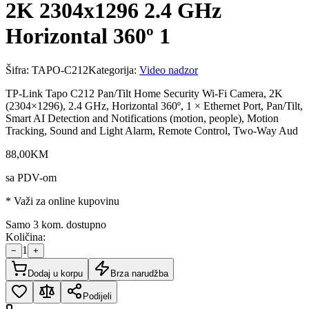
2K 2304x1296 2.4 GHz
Horizontal 360º 1
Šifra:
TAPO-C212
Kategorija:
Video nadzor
TP-Link Tapo C212 Pan/Tilt Home Security Wi-Fi Camera, 2K
(2304×1296), 2.4 GHz, Horizontal 360º, 1 × Ethernet Port, Pan/Tilt,
Smart AI Detection and Notifications (motion, people), Motion
Tracking, Sound and Light Alarm, Remote Control, Two-Way Aud
88
,
00
KM
sa PDV-om
* Važi za online kupovinu
Samo 3 kom. dostupno
Količina:
1
−
+
Dodaj u korpu
Brza narudžba
Podijeli