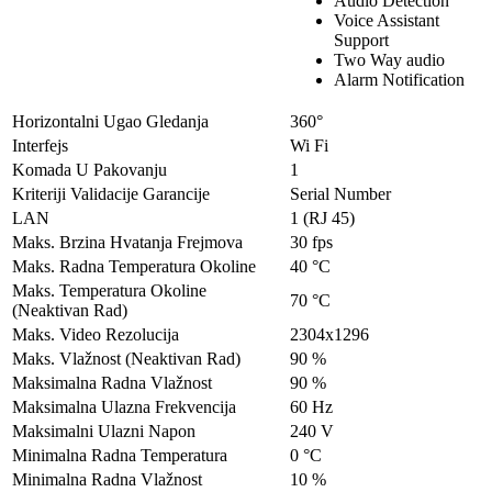
Audio Detection
Voice Assistant
Support
Two Way audio
Alarm Notification
Horizontalni Ugao Gledanja
360°
Interfejs
Wi Fi
Komada U Pakovanju
1
Kriteriji Validacije Garancije
Serial Number
LAN
1 (RJ 45)
Maks. Brzina Hvatanja Frejmova
30 fps
Maks. Radna Temperatura Okoline
40 °C
Maks. Temperatura Okoline
70 °C
(Neaktivan Rad)
Maks. Video Rezolucija
2304x1296
Maks. Vlažnost (Neaktivan Rad)
90 %
Maksimalna Radna Vlažnost
90 %
Maksimalna Ulazna Frekvencija
60 Hz
Maksimalni Ulazni Napon
240 V
Minimalna Radna Temperatura
0 °C
Minimalna Radna Vlažnost
10 %