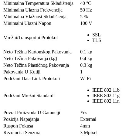
Minimalna Temperatura Skladištenja
40 °C
Minimalna Ulazna Frekvencija
50 Hz
Minimalna Vlažnost Skladištenja
5 %
Minimalni Ulazni Napon
100 V
SSL
Mrežni/Transportni Protokol
TLS
Neto Težina Kartonskog Pakovanja
0.1 kg
Neto Težina Pakovanja (kg)
0.4 kg
Neto Težina Plastičnog Pakovanja
0.3 kg
Pakovanja U Kutiji
1
Podržani Data Link Protokoli
Wi Fi
IEEE 802.11b
Podržani Mrežni Standardi
IEEE 802.11g
IEEE 802.11n
Povrat Proizvoda U Garanciji
Yes
Pozicija Napajanja
External
Raspon Fokusa
4mm
Rezolucija Senzora
3 Mpixel