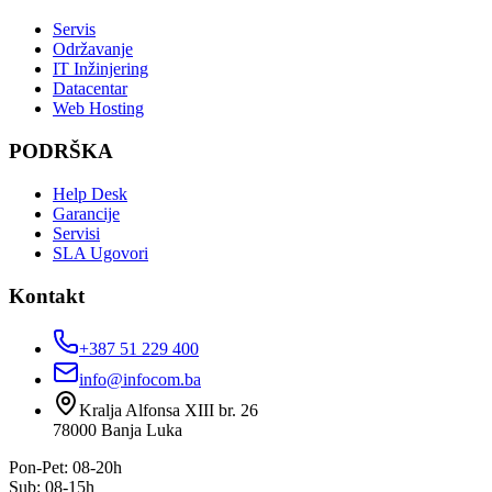
Servis
Održavanje
IT Inžinjering
Datacentar
Web Hosting
PODRŠKA
Help Desk
Garancije
Servisi
SLA Ugovori
Kontakt
+387 51 229 400
info@infocom.ba
Kralja Alfonsa XIII br. 26
78000
Banja Luka
Pon-Pet: 08-20h
Sub: 08-15h