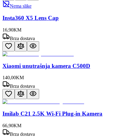
Nema slike
Insta360 X5 Lens Cap
16
,
90
KM
Brza dostava
Xiaomi unutrašnja kamera C500D
140
,
00
KM
Brza dostava
Imilab C21 2.5K Wi-Fi Plug-in Kamera
66
,
90
KM
Brza dostava