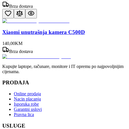
Brza dostava
Xiaomi unutrašnja kamera C500D
140
,
00
KM
Brza dostava
Kupujte laptope, računare, monitore i IT opremu po najpovoljnijim
cijenama.
PRODAJA
Online prodaja
Nacin placanja
Isporuka robe
Garantni uslovi
Pravna lica
USLUGE