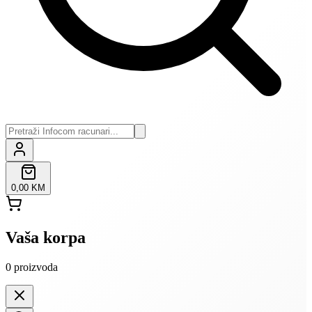
0,00 KM
Vaša korpa
0
proizvoda