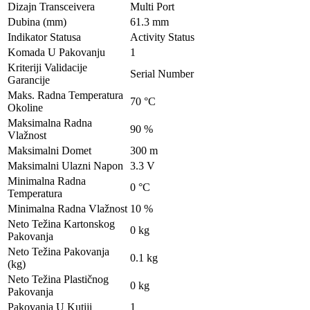
Dizajn Transceivera
Multi Port
Dubina (mm)
61.3 mm
Indikator Statusa
Activity Status
Komada U Pakovanju
1
Kriteriji Validacije
Serial Number
Garancije
Maks. Radna Temperatura
70 °C
Okoline
Maksimalna Radna
90 %
Vlažnost
Maksimalni Domet
300 m
Maksimalni Ulazni Napon
3.3 V
Minimalna Radna
0 °C
Temperatura
Minimalna Radna Vlažnost
10 %
Neto Težina Kartonskog
0 kg
Pakovanja
Neto Težina Pakovanja
0.1 kg
(kg)
Neto Težina Plastičnog
0 kg
Pakovanja
Pakovanja U Kutiji
1