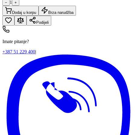
1
−
+
Dodaj u korpu
Brza narudžba
Podijeli
Imate pitanje?
+387 51 229 400
|