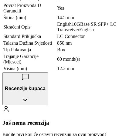
Povrat Proizvoda U
Yes
Garanciji
Širina (mm)
14.5 mm
English10GBase SR SFP+ LC
Skraćeni Opis
TransceiverEnglish
Standard Priključka
LC Connector
Talasna Dužina Svjetlosti
850 nm
Tip Pakovanja
Box
Trajanje Garancije
60 month(s)
(Mjeseci)
Visina (mm)
12.2 mm
Recenzije kupaca
Još nema recenzija
Budite prvi koji će ostaviti recenziju za ovaj proizvod!