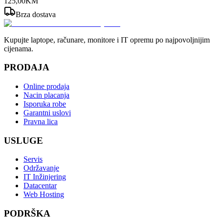
125
,
00
KM
Brza dostava
Kupujte laptope, računare, monitore i IT opremu po najpovoljnijim
cijenama.
PRODAJA
Online prodaja
Nacin placanja
Isporuka robe
Garantni uslovi
Pravna lica
USLUGE
Servis
Održavanje
IT Inžinjering
Datacentar
Web Hosting
PODRŠKA