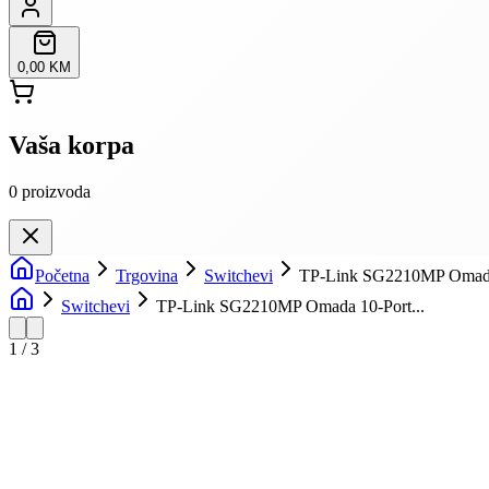
0,00 KM
Vaša korpa
0
proizvoda
Početna
Trgovina
Switchevi
TP-Link SG2210MP Omada 1
Switchevi
TP-Link SG2210MP Omada 10-Port...
1
/
3