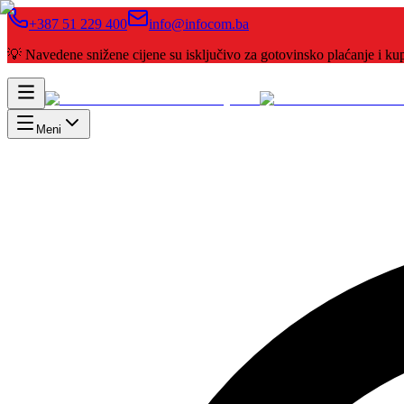
+387 51 229 400
info@infocom.ba
💡 Navedene snižene cijene su isključivo za gotovinsko plaćanje i 
Meni