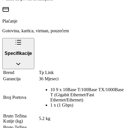
Plaćanje
Gotovina, kartica, virman, pouzećem
Specifikacije
Brend
Tp Link
Garancija
36 Mjeseci
10 9 x 10Base T/100Base TX/1000Base
T (Gigabit Ethernet/Fast
Broj Portova
Ethernet/Ethernet)
1 x (1 Gbps)
Bruto Težina
5.2 kg
Kutije (kg)
Bruto Težina