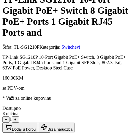
Gigabit PoE+ Switch 8 Gigabit
PoE+ Ports 1 Gigabit RJ45
Ports and
Šifra:
TL-SG1210P
Kategorija:
Switchevi
TP-Link SG1210P 10-Port Gigabit PoE+ Switch, 8 Gigabit PoE+
Ports, 1 Gigabit RJ45 Ports and 1 Gigabit SFP Slots, 802.3at/af,
63W PoE Power, Desktop Steel Case
160
,
00
KM
sa PDV-om
* Važi za online kupovinu
Dostupno
Količina:
1
−
+
Dodaj u korpu
Brza narudžba