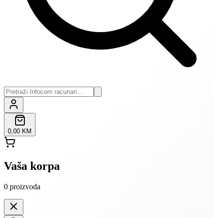
0,00 KM
Vaša korpa
0
proizvoda