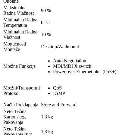
Okoline
Maksimalna
90 %
Radna Vlažnost
Minimalna Radna
0 °C
Temperatura
Minimalna Radna
10 %
Vlažnost
Mogućnosti
Desktop/Wallmount
Montaže
Auto Negotiation
Mrežne Funkcije
MDI/MDI X switch
Power over Ethernet plus (PoE+)
Mrežni/Transportni
QoS
Protokol
IGMP
Način Preklapanja
Store and Forward
Neto Težina
Kartonskog
1.3 kg
Pakovanja
Neto Težina
1.3 kg
Pakovanja (kg)