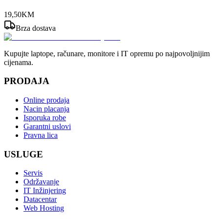
19
,
50
KM
Brza dostava
Kupujte laptope, računare, monitore i IT opremu po najpovoljnijim
cijenama.
PRODAJA
Online prodaja
Nacin placanja
Isporuka robe
Garantni uslovi
Pravna lica
USLUGE
Servis
Održavanje
IT Inžinjering
Datacentar
Web Hosting