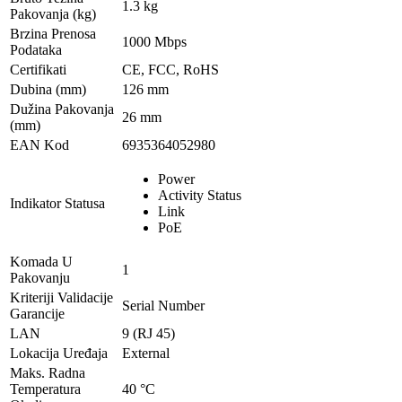
1.3 kg
Pakovanja (kg)
Brzina Prenosa
1000 Mbps
Podataka
Certifikati
CE, FCC, RoHS
Dubina (mm)
126 mm
Dužina Pakovanja
26 mm
(mm)
EAN Kod
6935364052980
Power
Activity Status
Indikator Statusa
Link
PoE
Komada U
1
Pakovanju
Kriteriji Validacije
Serial Number
Garancije
LAN
9 (RJ 45)
Lokacija Uređaja
External
Maks. Radna
Temperatura
40 °C