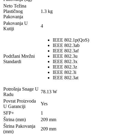
Neto Težina
Plastičnog
1.3 kg
Pakovanja
Pakovanja U
4
Kutiji
IEEE 802.1p(QoS)
IEEE 802.3ab
IEEE 802.3af
Podržani Mrežni
IEEE 802.3u
Standardi
IEEE 802.3x
IEEE 802.3z
IEEE 802.3i
IEEE 802.3at
Potrošnja Snage U
78.13 W
Radu
Povrat Proizvoda
Yes
U Garanciji
SFP+
1
Širina (mm)
209 mm
Širina Pakovanja
209 mm
(mm)