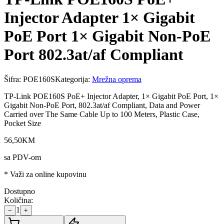
Injector Adapter 1× Gigabit
PoE Port 1× Gigabit Non-PoE
Port 802.3at/af Compliant
Šifra:
POE160S
Kategorija:
Mrežna oprema
TP-Link POE160S PoE+ Injector Adapter, 1× Gigabit PoE Port, 1×
Gigabit Non-PoE Port, 802.3at/af Compliant, Data and Power
Carried over The Same Cable Up to 100 Meters, Plastic Case,
Pocket Size
56
,
50
KM
sa PDV-om
* Važi za online kupovinu
Dostupno
Količina:
1
−
+