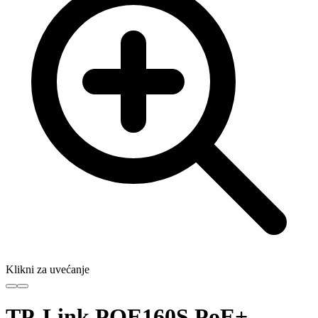
Klikni za uvećanje
TP-Link POE160S PoE+