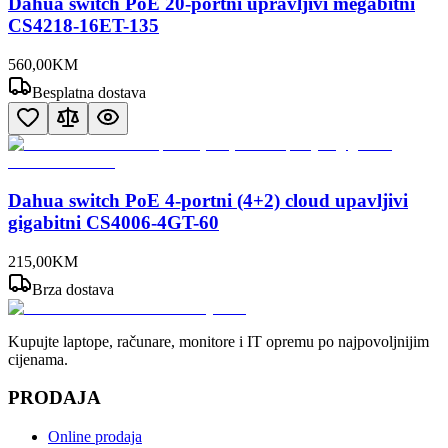
Dahua switch PoE 20-portni upravljivi megabitni
CS4218-16ET-135
560
,
00
KM
Besplatna dostava
Dahua switch PoE 4-portni (4+2) cloud upavljivi
gigabitni CS4006-4GT-60
215
,
00
KM
Brza dostava
Kupujte laptope, računare, monitore i IT opremu po najpovoljnijim
cijenama.
PRODAJA
Online prodaja