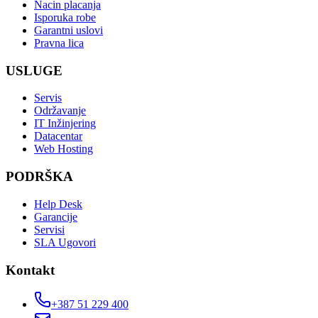
Nacin placanja
Isporuka robe
Garantni uslovi
Pravna lica
USLUGE
Servis
Održavanje
IT Inžinjering
Datacentar
Web Hosting
PODRŠKA
Help Desk
Garancije
Servisi
SLA Ugovori
Kontakt
+387 51 229 400