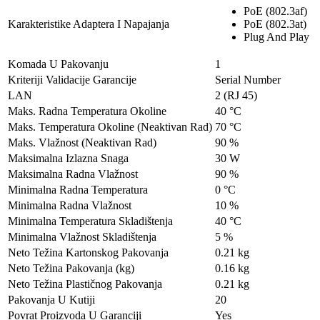
PoE (802.3af)
Karakteristike Adaptera I Napajanja
PoE (802.3at)
Plug And Play
Komada U Pakovanju
1
Kriteriji Validacije Garancije
Serial Number
LAN
2 (RJ 45)
Maks. Radna Temperatura Okoline
40 °C
Maks. Temperatura Okoline (Neaktivan Rad)
70 °C
Maks. Vlažnost (Neaktivan Rad)
90 %
Maksimalna Izlazna Snaga
30 W
Maksimalna Radna Vlažnost
90 %
Minimalna Radna Temperatura
0 °C
Minimalna Radna Vlažnost
10 %
Minimalna Temperatura Skladištenja
40 °C
Minimalna Vlažnost Skladištenja
5 %
Neto Težina Kartonskog Pakovanja
0.21 kg
Neto Težina Pakovanja (kg)
0.16 kg
Neto Težina Plastičnog Pakovanja
0.21 kg
Pakovanja U Kutiji
20
Povrat Proizvoda U Garanciji
Yes