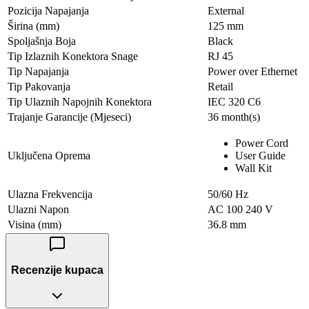
Pozicija Napajanja
External
Širina (mm)
125 mm
Spoljašnja Boja
Black
Tip Izlaznih Konektora Snage
RJ 45
Tip Napajanja
Power over Ethernet
Tip Pakovanja
Retail
Tip Ulaznih Napojnih Konektora
IEC 320 C6
Trajanje Garancije (Mjeseci)
36 month(s)
Power Cord
Uključena Oprema
User Guide
Wall Kit
Ulazna Frekvencija
50/60 Hz
Ulazni Napon
AC 100 240 V
Visina (mm)
36.8 mm
Recenzije kupaca