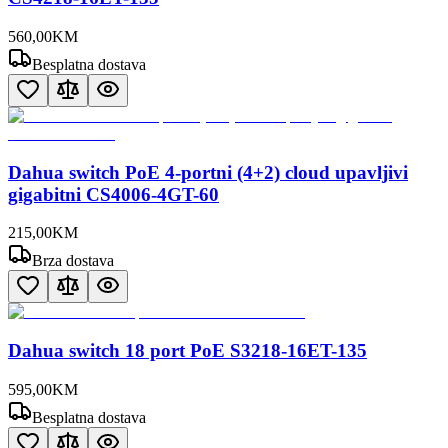
560
,
00
KM
Besplatna dostava
Dahua switch PoE 4-portni (4+2) cloud upavljivi
gigabitni CS4006-4GT-60
215
,
00
KM
Brza dostava
Dahua switch 18 port PoE S3218-16ET-135
595
,
00
KM
Besplatna dostava