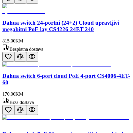
Dahua switch 24-portni (24+2) Cloud upravljivi
megabitni PoE lay CS4226-24ET-240
815
,
00
KM
Besplatna dostava
Dahua switch 6-port cloud PoE 4-port CS4006-4ET-
60
170
,
00
KM
Brza dostava