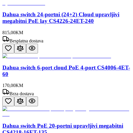
Dahua switch 24-portni (24+2) Cloud upravljivi
megabitni PoE lay CS4226-24ET-240
815
,
00
KM
Besplatna dostava
Dahua switch 6-port cloud PoE 4-port CS4006-4ET-
60
170
,
00
KM
Brza dostava
Dahua switch PoE 20-portni upravljivi megabitni
CS4218-16ET-135