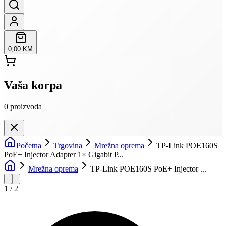
0,00 KM
Vaša korpa
0
proizvoda
Početna
Trgovina
Mrežna oprema
TP-Link POE160S
PoE+ Injector Adapter 1× Gigabit P...
Mrežna oprema
TP-Link POE160S PoE+ Injector ...
1
/
2