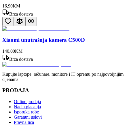
16
,
90
KM
Brza dostava
Xiaomi unutrašnja kamera C500D
140
,
00
KM
Brza dostava
Kupujte laptope, računare, monitore i IT opremu po najpovoljnijim
cijenama.
PRODAJA
Online prodaja
Nacin placanja
Isporuka robe
Garantni uslovi
Pravna lica