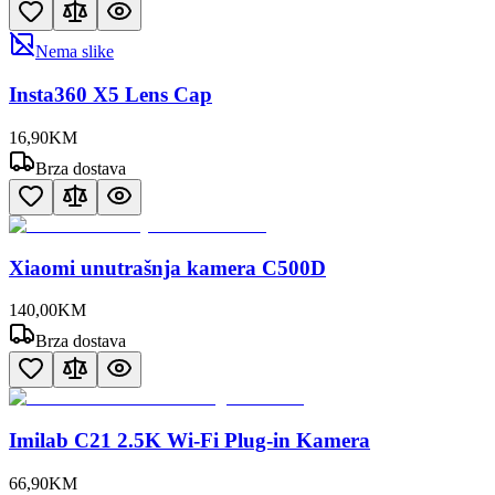
Nema slike
Insta360 X5 Lens Cap
16
,
90
KM
Brza dostava
Xiaomi unutrašnja kamera C500D
140
,
00
KM
Brza dostava
Imilab C21 2.5K Wi-Fi Plug-in Kamera
66
,
90
KM