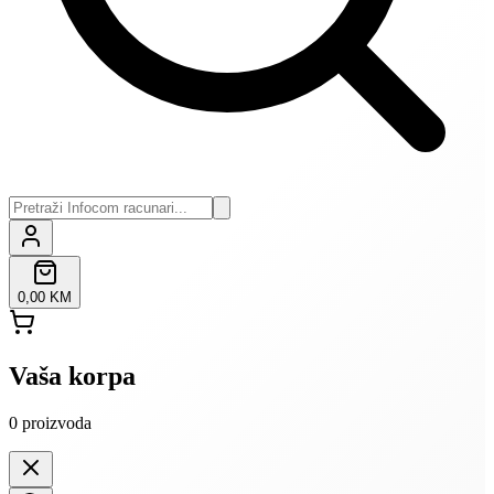
0,00 KM
Vaša korpa
0
proizvoda