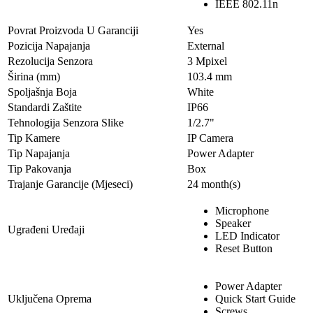
IEEE 802.11n
Povrat Proizvoda U Garanciji
Yes
Pozicija Napajanja
External
Rezolucija Senzora
3 Mpixel
Širina (mm)
103.4 mm
Spoljašnja Boja
White
Standardi Zaštite
IP66
Tehnologija Senzora Slike
1/2.7"
Tip Kamere
IP Camera
Tip Napajanja
Power Adapter
Tip Pakovanja
Box
Trajanje Garancije (Mjeseci)
24 month(s)
Microphone
Speaker
Ugrađeni Uređaji
LED Indicator
Reset Button
Power Adapter
Uključena Oprema
Quick Start Guide
Screws