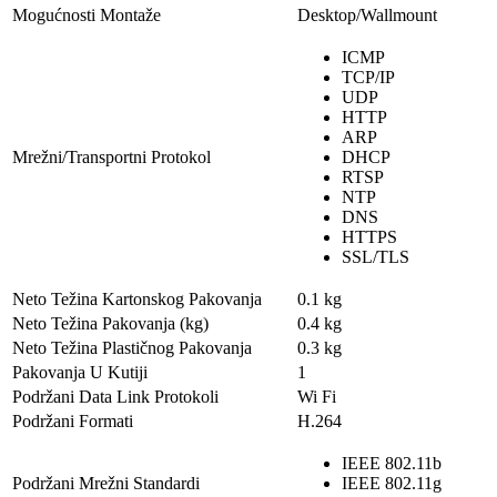
Mogućnosti Montaže
Desktop/Wallmount
ICMP
TCP/IP
UDP
HTTP
ARP
Mrežni/Transportni Protokol
DHCP
RTSP
NTP
DNS
HTTPS
SSL/TLS
Neto Težina Kartonskog Pakovanja
0.1 kg
Neto Težina Pakovanja (kg)
0.4 kg
Neto Težina Plastičnog Pakovanja
0.3 kg
Pakovanja U Kutiji
1
Podržani Data Link Protokoli
Wi Fi
Podržani Formati
H.264
IEEE 802.11b
Podržani Mrežni Standardi
IEEE 802.11g