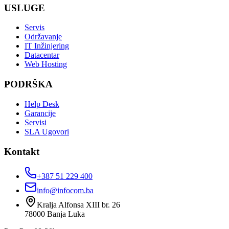
USLUGE
Servis
Održavanje
IT Inžinjering
Datacentar
Web Hosting
PODRŠKA
Help Desk
Garancije
Servisi
SLA Ugovori
Kontakt
+387 51 229 400
info@infocom.ba
Kralja Alfonsa XIII br. 26
78000
Banja Luka