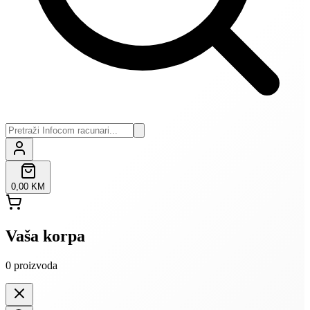
0,00 KM
Vaša korpa
0
proizvoda