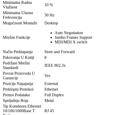
Minimalna Radna
10 %
Vlažnost
Minimalna Ulazna
50 Hz
Frekvencija
Mogućnosti Montaže
Desktop
Auto Negotiation
Mrežne Funkcije
Jumbo Frames Support
MDI/MDI X switch
Način Preklapanja
Store and Forward
Pakovanja U Kutiji
8
Podržani Mrežni
IEEE 802.3x
Standardi
Povrat Proizvoda U
Yes
Garanciji
Pozicija Napajanja
External
Preklopni Protokol
Ethernet
Prenos Podataka
Full Duplex
Spoljašnja Boja
Metal
Tip Konektora Ethernet
10/100/1000Base T
RJ 45