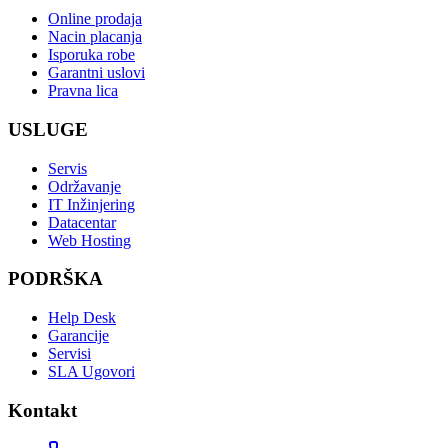
Online prodaja
Nacin placanja
Isporuka robe
Garantni uslovi
Pravna lica
USLUGE
Servis
Održavanje
IT Inžinjering
Datacentar
Web Hosting
PODRŠKA
Help Desk
Garancije
Servisi
SLA Ugovori
Kontakt