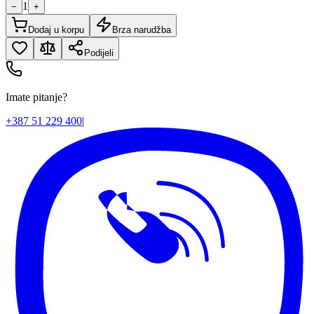
1
−
+
Dodaj u korpu
Brza narudžba
Podijeli
Imate pitanje?
+387 51 229 400
|