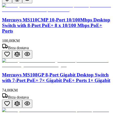
Mercusys MS110CMP 10-Port 10/100Mbps Desktop
Switch with 8-Port PoE+ 8 x 10/100 Mbps PoE+
Ports
100
,
00
KM
Brza dostava
Mercusys MS108GP 8-Port Gigabit Desktop Switch
with 7-Port PoE+ 7× Gigabit PoE+ Ports 1× Gigabit
74
,
00
KM
Brza dostava