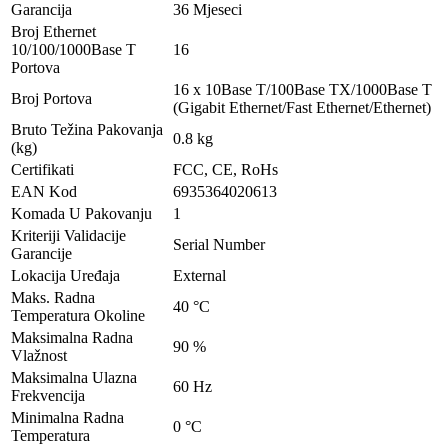
Garancija
36 Mjeseci
Broj Ethernet
10/100/1000Base T
16
Portova
16 x 10Base T/100Base TX/1000Base T
Broj Portova
(Gigabit Ethernet/Fast Ethernet/Ethernet)
Bruto Težina Pakovanja
0.8 kg
(kg)
Certifikati
FCC, CE, RoHs
EAN Kod
6935364020613
Komada U Pakovanju
1
Kriteriji Validacije
Serial Number
Garancije
Lokacija Uređaja
External
Maks. Radna
40 °C
Temperatura Okoline
Maksimalna Radna
90 %
Vlažnost
Maksimalna Ulazna
60 Hz
Frekvencija
Minimalna Radna
0 °C
Temperatura