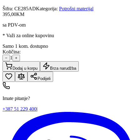
Šifra:
CE285AD
Kategorija:
Potrošni materijal
395
,
00
KM
sa PDV-om
* Važi za online kupovinu
Samo 1 kom. dostupno
Količina:
1
−
+
Dodaj u korpu
Brza narudžba
Podijeli
Imate pitanje?
+387 51 229 400
|