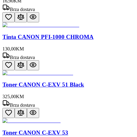
16
,
90
KM
Brza dostava
Tinta CANON PFI-1000 CHROMA
130
,
00
KM
Brza dostava
Toner CANON C-EXV 51 Black
325
,
00
KM
Brza dostava
Toner CANON C-EXV 53