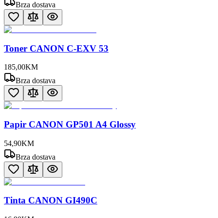
Brza dostava
Toner CANON C-EXV 53
185
,
00
KM
Brza dostava
Papir CANON GP501 A4 Glossy
54
,
90
KM
Brza dostava
Tinta CANON GI490C