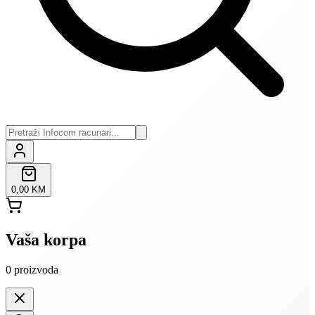
0,00 KM
Vaša korpa
0
proizvoda