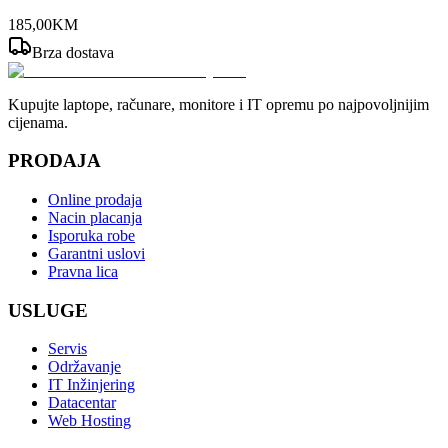
185
,
00
KM
Brza dostava
Kupujte laptope, računare, monitore i IT opremu po najpovoljnijim
cijenama.
PRODAJA
Online prodaja
Nacin placanja
Isporuka robe
Garantni uslovi
Pravna lica
USLUGE
Servis
Održavanje
IT Inžinjering
Datacentar
Web Hosting