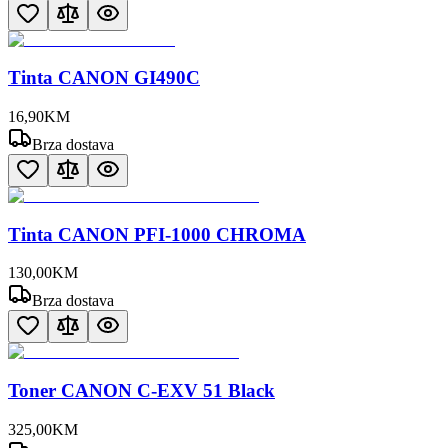
Tinta CANON GI490C
16
,
90
KM
Brza dostava
Tinta CANON PFI-1000 CHROMA
130
,
00
KM
Brza dostava
Toner CANON C-EXV 51 Black
325
,
00
KM