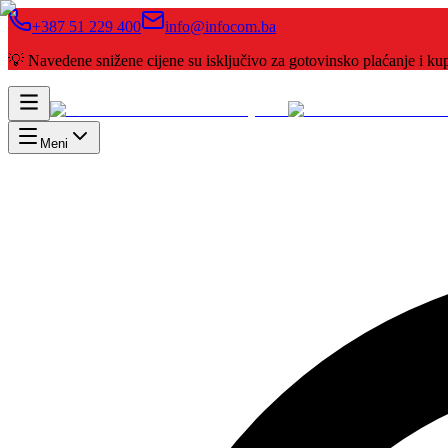
+387 51 229 400
info@infocom.ba
💡 Navedene snižene cijene su isključivo za gotovinsko plaćanje i 
Meni