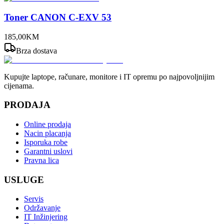
Toner CANON C-EXV 53
185
,
00
KM
Brza dostava
Kupujte laptope, računare, monitore i IT opremu po najpovoljnijim
cijenama.
PRODAJA
Online prodaja
Nacin placanja
Isporuka robe
Garantni uslovi
Pravna lica
USLUGE
Servis
Održavanje
IT Inžinjering