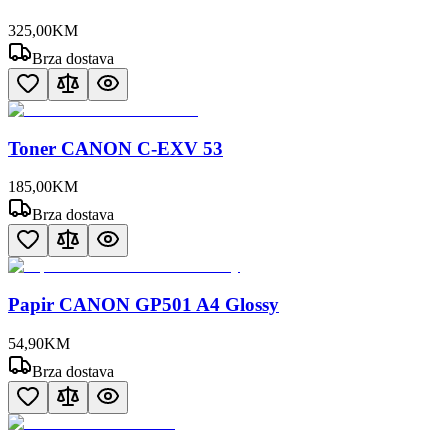
325
,
00
KM
Brza dostava
Toner CANON C-EXV 53
185
,
00
KM
Brza dostava
Papir CANON GP501 A4 Glossy
54
,
90
KM
Brza dostava