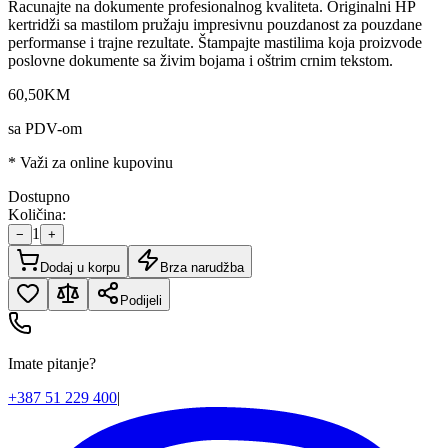
Racunajte na dokumente profesionalnog kvaliteta. Originalni HP
kertridži sa mastilom pružaju impresivnu pouzdanost za pouzdane
performanse i trajne rezultate. Štampajte mastilima koja proizvode
poslovne dokumente sa živim bojama i oštrim crnim tekstom.
60
,
50
KM
sa PDV-om
* Važi za online kupovinu
Dostupno
Količina:
1
−
+
Dodaj u korpu
Brza narudžba
Podijeli
Imate pitanje?
+387 51 229 400
|