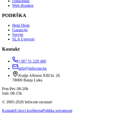
Datacentar
Web Hosting
PODRŠKA
Help Desk
Garancije
Servisi
SLA Ugovori
Kontakt
+387 51 229 400
info@infocom.ba
Kralja Alfonsa XIII br. 26
78000
Banja Luka
Pon-Pet: 08-20h
Sub: 08-15h
©
2005
-
2026
Infocom racunari
Kontakt
Uslovi korištenja
Politika privatnosti