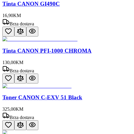
Tinta CANON GI490C
16
,
90
KM
Brza dostava
Tinta CANON PFI-1000 CHROMA
130
,
00
KM
Brza dostava
Toner CANON C-EXV 51 Black
325
,
00
KM
Brza dostava