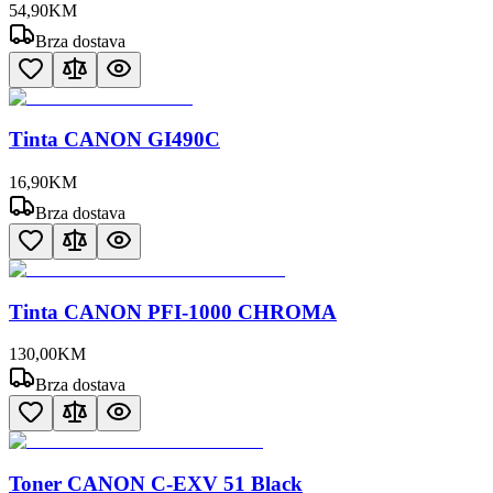
54
,
90
KM
Brza dostava
Tinta CANON GI490C
16
,
90
KM
Brza dostava
Tinta CANON PFI-1000 CHROMA
130
,
00
KM
Brza dostava
Toner CANON C-EXV 51 Black