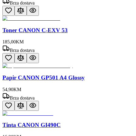
Brza dostava
Toner CANON C-EXV 53
185
,
00
KM
Brza dostava
Papir CANON GP501 A4 Glossy
54
,
90
KM
Brza dostava
Tinta CANON GI490C