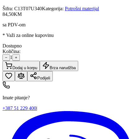
Šifra:
C13T07U340
Kategorija:
Potrošni materijal
84
,
50
KM
sa PDV-om
* Važi za online kupovinu
Dostupno
Količina:
1
−
+
Dodaj u korpu
Brza narudžba
Podijeli
Imate pitanje?
+387 51 229 400
|