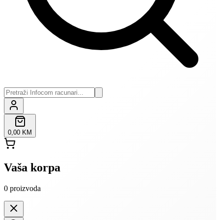
0,00 KM
Vaša korpa
0
proizvoda