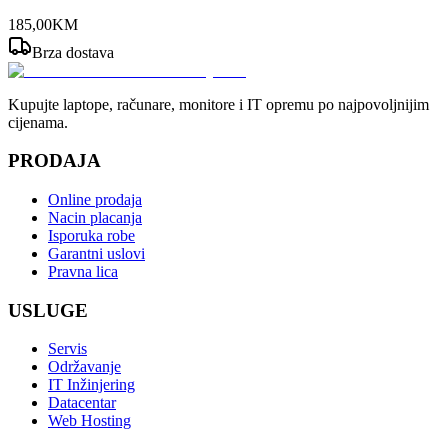
185
,
00
KM
Brza dostava
Kupujte laptope, računare, monitore i IT opremu po najpovoljnijim
cijenama.
PRODAJA
Online prodaja
Nacin placanja
Isporuka robe
Garantni uslovi
Pravna lica
USLUGE
Servis
Održavanje
IT Inžinjering
Datacentar
Web Hosting