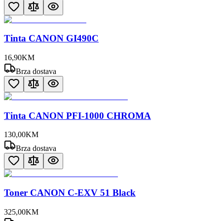
Tinta CANON GI490C
16
,
90
KM
Brza dostava
Tinta CANON PFI-1000 CHROMA
130
,
00
KM
Brza dostava
Toner CANON C-EXV 51 Black
325
,
00
KM