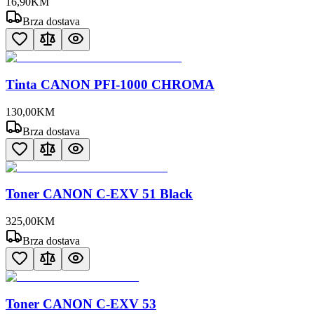
16
,
90
KM
Brza dostava
Tinta CANON PFI-1000 CHROMA
130
,
00
KM
Brza dostava
Toner CANON C-EXV 51 Black
325
,
00
KM
Brza dostava
Toner CANON C-EXV 53