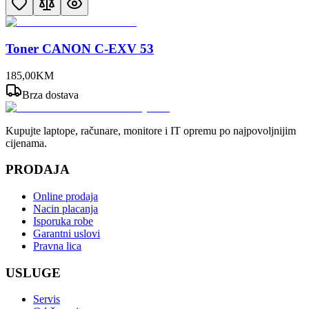
Toner CANON C-EXV 53
185
,
00
KM
Brza dostava
Kupujte laptope, računare, monitore i IT opremu po najpovoljnijim
cijenama.
PRODAJA
Online prodaja
Nacin placanja
Isporuka robe
Garantni uslovi
Pravna lica
USLUGE
Servis