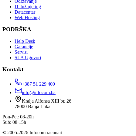
Održavanje
IT Inžinjering
Datacentar
Web Hosting
PODRŠKA
Help Desk
Garancije
Servisi
SLA Ugovori
Kontakt
+387 51 229 400
info@infocom.ba
Kralja Alfonsa XIII br. 26
78000
Banja Luka
Pon-Pet: 08-20h
Sub: 08-15h
©
2005
-
2026
Infocom racunari