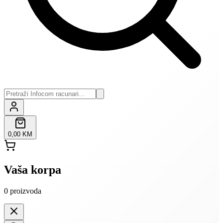
0,00 KM
Vaša korpa
0
proizvoda