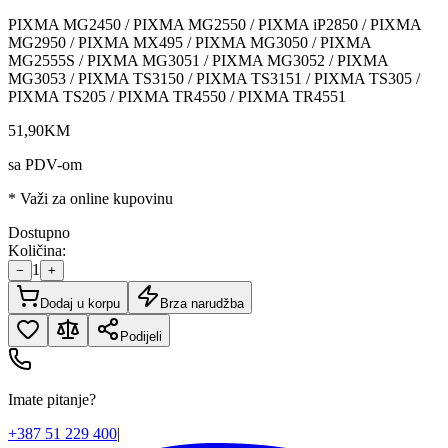
PIXMA MG2450 / PIXMA MG2550 / PIXMA iP2850 / PIXMA
MG2950 / PIXMA MX495 / PIXMA MG3050 / PIXMA
MG2555S / PIXMA MG3051 / PIXMA MG3052 / PIXMA
MG3053 / PIXMA TS3150 / PIXMA TS3151 / PIXMA TS305 /
PIXMA TS205 / PIXMA TR4550 / PIXMA TR4551
51
,
90
KM
sa PDV-om
* Važi za online kupovinu
Dostupno
Količina:
1
−
+
Dodaj u korpu
Brza narudžba
Podijeli
Imate pitanje?
+387 51 229 400
|