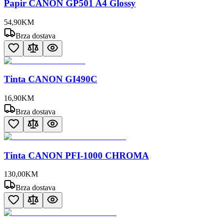
Papir CANON GP501 A4 Glossy
54
,
90
KM
Brza dostava
Tinta CANON GI490C
16
,
90
KM
Brza dostava
Tinta CANON PFI-1000 CHROMA
130
,
00
KM
Brza dostava