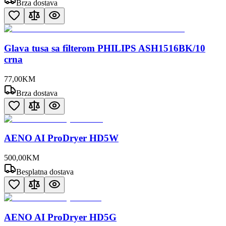
Brza dostava
Glava tusa sa filterom PHILIPS ASH1516BK/10
crna
77
,
00
KM
Brza dostava
AENO AI ProDryer HD5W
500
,
00
KM
Besplatna dostava
AENO AI ProDryer HD5G