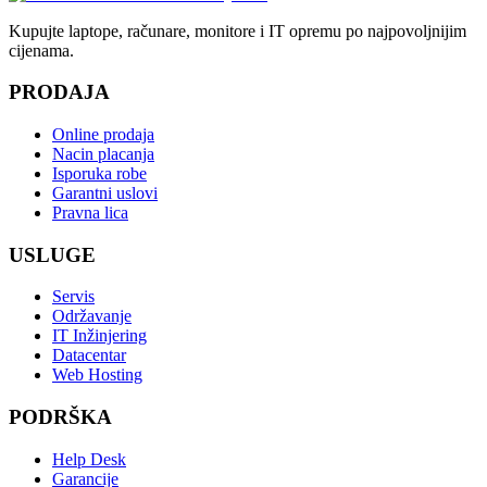
Kupujte laptope, računare, monitore i IT opremu po najpovoljnijim
cijenama.
PRODAJA
Online prodaja
Nacin placanja
Isporuka robe
Garantni uslovi
Pravna lica
USLUGE
Servis
Održavanje
IT Inžinjering
Datacentar
Web Hosting
PODRŠKA
Help Desk
Garancije