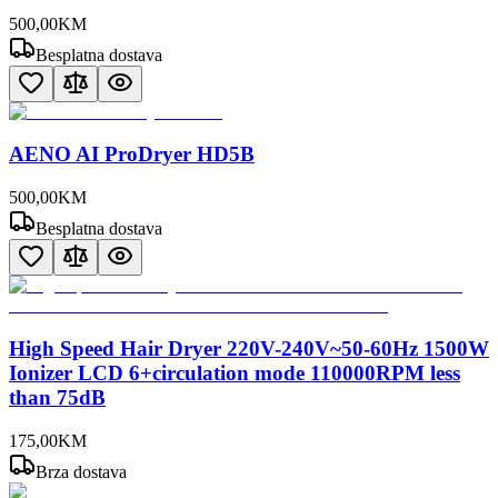
500
,
00
KM
Besplatna dostava
AENO AI ProDryer HD5B
500
,
00
KM
Besplatna dostava
High Speed Hair Dryer 220V-240V~50-60Hz 1500W
Ionizer LCD 6+circulation mode 110000RPM less
than 75dB
175
,
00
KM
Brza dostava