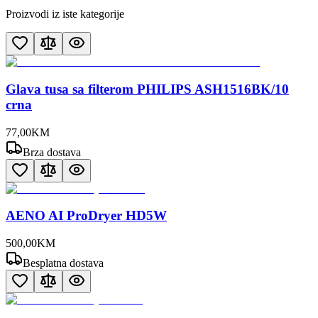
Proizvodi iz iste kategorije
Glava tusa sa filterom PHILIPS ASH1516BK/10
crna
77
,
00
KM
Brza dostava
AENO AI ProDryer HD5W
500
,
00
KM
Besplatna dostava