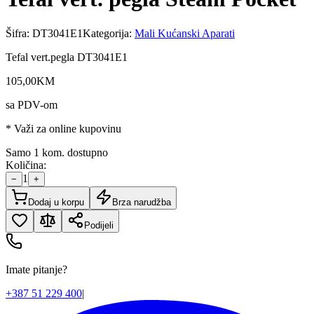
Šifra:
DT3041E1
Kategorija:
Mali Kućanski Aparati
Tefal vert.pegla DT3041E1
105
,
00
KM
sa PDV-om
* Važi za online kupovinu
Samo 1 kom. dostupno
Količina:
1
−
+
Dodaj u korpu
Brza narudžba
Podijeli
Imate pitanje?
+387 51 229 400
|