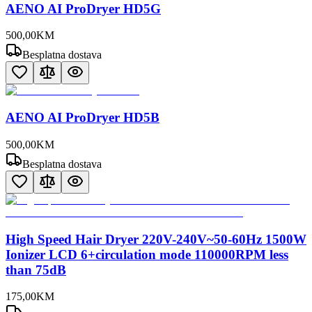
AENO AI ProDryer HD5G
500
,
00
KM
Besplatna dostava
AENO AI ProDryer HD5B
500
,
00
KM
Besplatna dostava
High Speed Hair Dryer 220V-240V~50-60Hz 1500W
Ionizer LCD 6+circulation mode 110000RPM less
than 75dB
175
,
00
KM