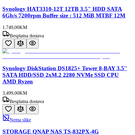
Synology HAT3310-12T 12TB 3.5" HDD SATA
6Gb/s 7200rpm Buffer size : 512 MiB MTBF 12M
1.749
,
00
KM
Besplatna dostava
Synology DiskStation DS1825+ Tower 8-BAY 3.5''
SATA HDD/SSD 2xM.2 2280 NVMe SSD CPU
AMD Ryzen
3.499
,
00
KM
Besplatna dostava
Nema slike
STORAGE QNAP NAS TS-832PX-4G