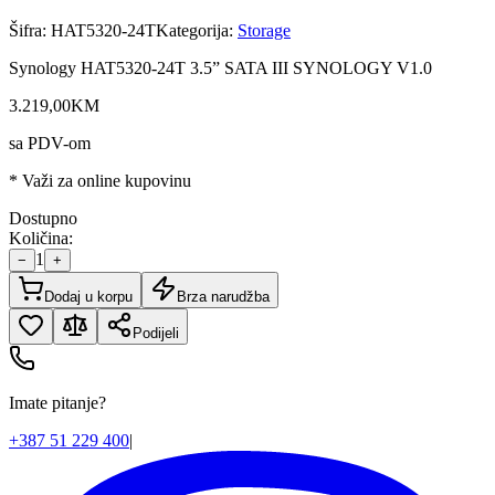
Šifra:
HAT5320-24T
Kategorija:
Storage
Synology HAT5320-24T 3.5” SATA III SYNOLOGY V1.0
3.219
,
00
KM
sa PDV-om
* Važi za online kupovinu
Dostupno
Količina:
1
−
+
Dodaj u korpu
Brza narudžba
Podijeli
Imate pitanje?
+387 51 229 400
|