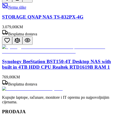
Nema slike
STORAGE QNAP NAS TS-832PX-4G
3.079
,
00
KM
Besplatna dostava
Synology BeeStation BST150-4T Desktop NAS with
built in 4TB HDD CPU Realtek RTD1619B RAM 1
769
,
00
KM
Besplatna dostava
Kupujte laptope, računare, monitore i IT opremu po najpovoljnijim
cijenama.
PRODAJA