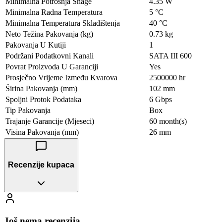
Minimalna Potrošnja Snage
4.35 W
Minimalna Radna Temperatura
5 °C
Minimalna Temperatura Skladištenja
40 °C
Neto Težina Pakovanja (kg)
0.73 kg
Pakovanja U Kutiji
1
Podržani Podatkovni Kanali
SATA III 600
Povrat Proizvoda U Garanciji
Yes
Prosječno Vrijeme Između Kvarova
2500000 hr
Širina Pakovanja (mm)
102 mm
Spoljni Protok Podataka
6 Gbps
Tip Pakovanja
Box
Trajanje Garancije (Mjeseci)
60 month(s)
Visina Pakovanja (mm)
26 mm
Recenzije kupaca
Još nema recenzija