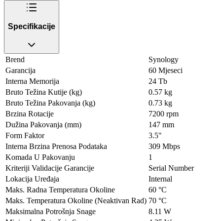
Specifikacije
Brend
Synology
Garancija
60 Mjeseci
Interna Memorija
24 Tb
Bruto Težina Kutije (kg)
0.57 kg
Bruto Težina Pakovanja (kg)
0.73 kg
Brzina Rotacije
7200 rpm
Dužina Pakovanja (mm)
147 mm
Form Faktor
3.5"
Interna Brzina Prenosa Podataka
309 Mbps
Komada U Pakovanju
1
Kriteriji Validacije Garancije
Serial Number
Lokacija Uređaja
Internal
Maks. Radna Temperatura Okoline
60 °C
Maks. Temperatura Okoline (Neaktivan Rad)
70 °C
Maksimalna Potrošnja Snage
8.11 W