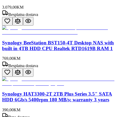
3.079
,
00
KM
Besplatna dostava
Synology BeeStation BST150-4T Desktop NAS with
built in 4TB HDD CPU Realtek RTD1619B RAM 1
769
,
00
KM
Besplatna dostava
Synology HAT3300-2T 2TB Plus Series 3.5" SATA
HDD 6Gb/s 5400rpm 180 MB/s; warranty 3 years
390
,
00
KM