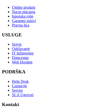
Online prodaja
Nacin placanja
Isporuka robe
Garantni uslovi
Pravna lica
USLUGE
Servis
Održavanje
IT Inžinjering
Datacentar
Web Hosting
PODRŠKA
Help Desk
Garancije
Servisi
SLA Ugovori
Kontakt