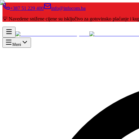
+387 51 229 400
info@infocom.ba
💡 Navedene snižene cijene su isključivo za gotovinsko plaćanje i 
Meni