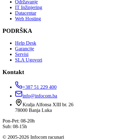
Održavanje
IT Inžinjering
Datacentar
Web Hosting
PODRŠKA
Help Desk
Garancije
Servisi
SLA Ugovori
Kontakt
+387 51 229 400
info@infocom.ba
Kralja Alfonsa XIII br. 26
78000
Banja Luka
Pon-Pet: 08-20h
Sub: 08-15h
©
2005
-
2026
Infocom racunari