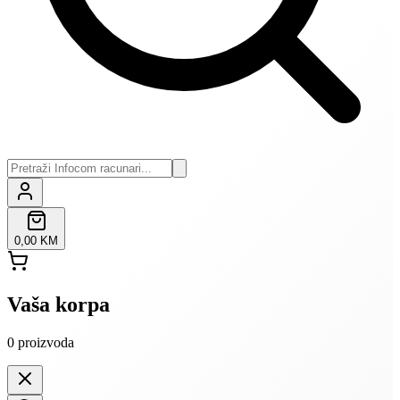
0,00 KM
Vaša korpa
0
proizvoda