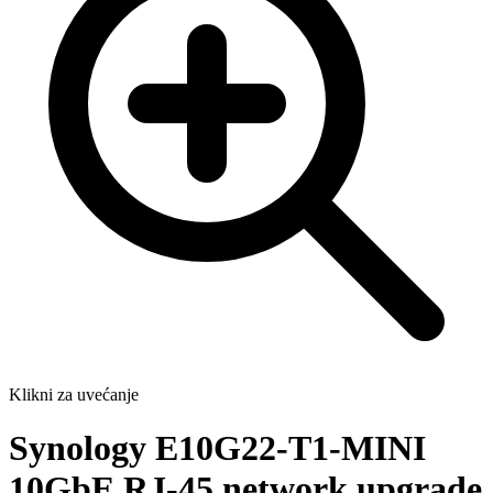
Klikni za uvećanje
Synology E10G22-T1-MINI
10GbE RJ-45 network upgrade