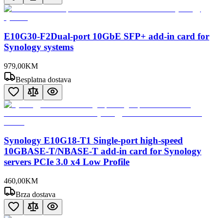
E10G30-F2Dual-port 10GbE SFP+ add-in card for
Synology systems
979
,
00
KM
Besplatna dostava
Synology E10G18-T1 Single-port high-speed
10GBASE-T/NBASE-T add-in card for Synology
servers PCIe 3.0 x4 Low Profile
460
,
00
KM
Brza dostava