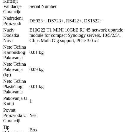
Kriteriji
Validacije
Serial Number
Garancije
Nadređeni
DS923+, DS723+, RS422+, DS1522+
Proizvodi
Naziv
E10G22 T1 MINI 10GbE RJ 45 network upgrade
Dodatka
module for compact Synology servers, 10/5/2.5/1
Novi
Gbps Multi Gig support, PCIe 3.0 x2
Neto Težina
Kartonskog
0.01 kg
Pakovanja
Neto Težina
Pakovanja
0.09 kg
(kg)
Neto Težina
Plastičnog
0.01 kg
Pakovanja
Pakovanja U
1
Kutiji
Povrat
Proizvoda U
Yes
Garanciji
Tip
Box