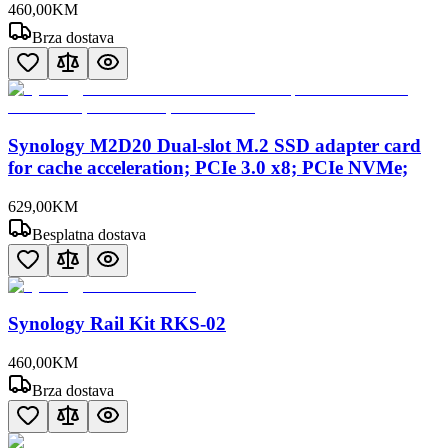
460
,
00
KM
Brza dostava
Synology M2D20 Dual-slot M.2 SSD adapter card
for cache acceleration; PCIe 3.0 x8; PCIe NVMe;
629
,
00
KM
Besplatna dostava
Synology Rail Kit RKS-02
460
,
00
KM
Brza dostava