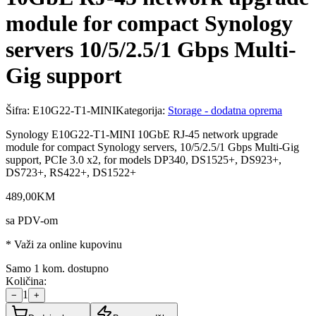
module for compact Synology
servers 10/5/2.5/1 Gbps Multi-
Gig support
Šifra:
E10G22-T1-MINI
Kategorija:
Storage - dodatna oprema
Synology E10G22-T1-MINI 10GbE RJ-45 network upgrade
module for compact Synology servers, 10/5/2.5/1 Gbps Multi-Gig
support, PCIe 3.0 x2, for models DP340, DS1525+, DS923+,
DS723+, RS422+, DS1522+
489
,
00
KM
sa PDV-om
* Važi za online kupovinu
Samo 1 kom. dostupno
Količina:
1
−
+