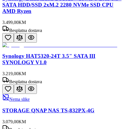
SATA HDD/SSD 2xM.2 2280 NVMe SSD CPU
AMD Ryzen
3.499
,
00
KM
Besplatna dostava
Synology HAT5320-24T 3.5" SATA III
SYNOLOGY V1.0
3.219
,
00
KM
Besplatna dostava
Nema slike
STORAGE QNAP NAS TS-832PX-4G
3.079
,
00
KM