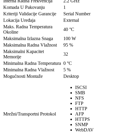
Interna Radna Frekvencija
2.2 GHz
Komada U Pakovanju
1
Kriteriji Validacije Garancije
Serial Number
Lokacija Uređaja
External
Maks. Radna Temperatura
40 °C
Okoline
Maksimalna Izlazna Snaga
100 W
Maksimalna Radna Vlažnost
95 %
Maksimalni Kapacitet
32
Memorije
Minimalna Radna Temperatura
0 °C
Minimalna Radna Vlažnost
5 %
Mogućnosti Montaže
Desktop
ISCSI
SMB
NFS
FTP
HTTP
Mrežni/Transportni Protokol
AFP
HTTPS
SNMP
WebDAV