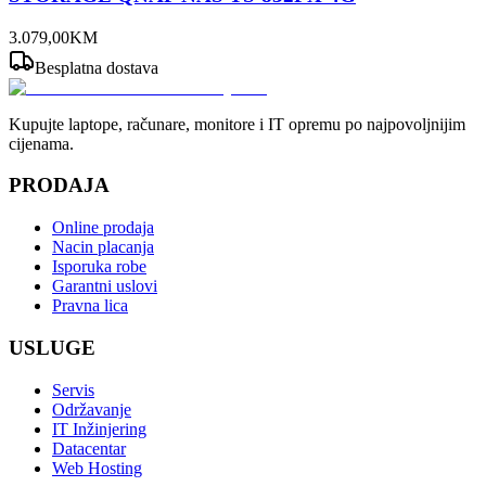
3.079
,
00
KM
Besplatna dostava
Kupujte laptope, računare, monitore i IT opremu po najpovoljnijim
cijenama.
PRODAJA
Online prodaja
Nacin placanja
Isporuka robe
Garantni uslovi
Pravna lica
USLUGE
Servis
Održavanje
IT Inžinjering
Datacentar
Web Hosting