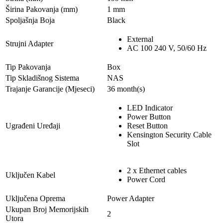
Širina Pakovanja (mm)
1 mm
Spoljašnja Boja
Black
External
Strujni Adapter
AC 100 240 V, 50/60 Hz
Tip Pakovanja
Box
Tip Skladišnog Sistema
NAS
Trajanje Garancije (Mjeseci)
36 month(s)
LED Indicator
Power Button
Ugrađeni Uređaji
Reset Button
Kensington Security Cable
Slot
2 x Ethernet cables
Uključen Kabel
Power Cord
Uključena Oprema
Power Adapter
Ukupan Broj Memorijskih
2
Utorа