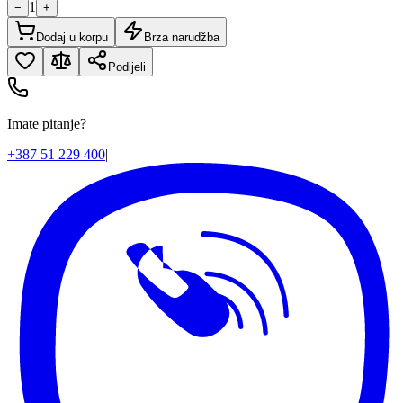
1
−
+
Dodaj u korpu
Brza narudžba
Podijeli
Imate pitanje?
+387 51 229 400
|