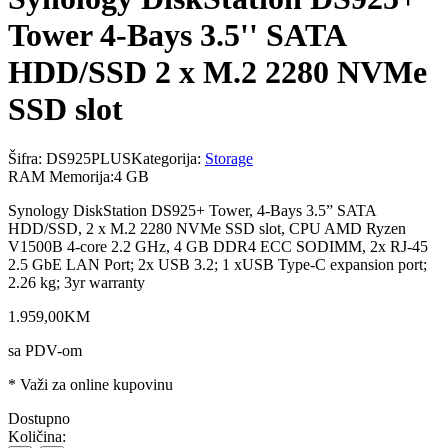
Tower 4-Bays 3.5'' SATA
HDD/SSD 2 x M.2 2280 NVMe
SSD slot
Šifra:
DS925PLUS
Kategorija:
Storage
RAM Memorija
:
4 GB
Synology DiskStation DS925+ Tower, 4-Bays 3.5” SATA
HDD/SSD, 2 x M.2 2280 NVMe SSD slot, CPU AMD Ryzen
V1500B 4-core 2.2 GHz, 4 GB DDR4 ECC SODIMM, 2x RJ-45
2.5 GbE LAN Port; 2x USB 3.2; 1 xUSB Type-C expansion port;
2.26 kg; 3yr warranty
1.959
,
00
KM
sa PDV-om
* Važi za online kupovinu
Dostupno
Količina: