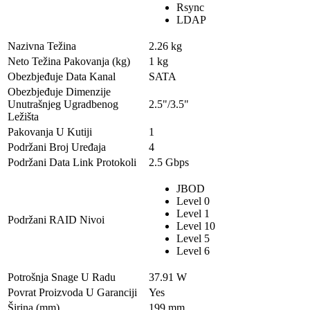
Rsync
LDAP
Nazivna Težina
2.26 kg
Neto Težina Pakovanja (kg)
1 kg
Obezbjeđuje Data Kanal
SATA
Obezbjeđuje Dimenzije
Unutrašnjeg Ugradbenog
2.5"/3.5"
Ležišta
Pakovanja U Kutiji
1
Podržani Broj Uređaja
4
Podržani Data Link Protokoli
2.5 Gbps
JBOD
Level 0
Level 1
Podržani RAID Nivoi
Level 10
Level 5
Level 6
Potrošnja Snage U Radu
37.91 W
Povrat Proizvoda U Garanciji
Yes
Širina (mm)
199 mm