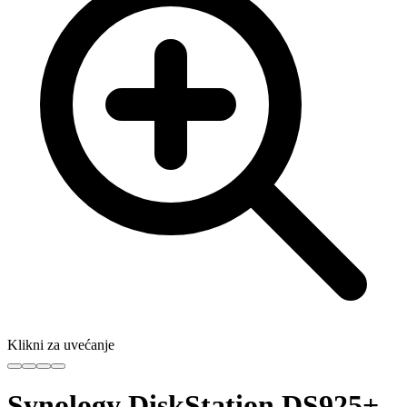
Klikni za uvećanje
Synology DiskStation DS925+