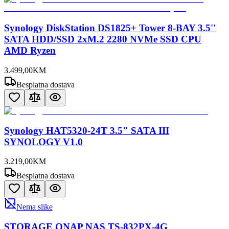
Synology DiskStation DS1825+ Tower 8-BAY 3.5''
SATA HDD/SSD 2xM.2 2280 NVMe SSD CPU
AMD Ryzen
3.499
,
00
KM
Besplatna dostava
Synology HAT5320-24T 3.5" SATA III
SYNOLOGY V1.0
3.219
,
00
KM
Besplatna dostava
Nema slike
STORAGE QNAP NAS TS-832PX-4G