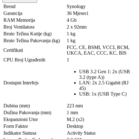
Brend
Synology
Garancija
36 Mjeseci
RAM Memorija
4 Gb
Broj Ventilatora
2 x 92mm
Bruto Težina Kutije (kg)
1 kg
Bruto Težina Pakovanja (kg)
1 kg
FCC, CE, BSMI, VCCI, RCM,
Certifikati
UKCA, EAC, CCC, KC, BIS
CPU Broj Ugrađenih
1
USB 3.2 Gen 1: 2x (USB
3.2 (type A))
Dostupni Interfejs
LAN: 2x 2.5 Gigabit (RJ
45)
USB: 1x (USB Type C)
Dubina (mm)
223 mm
Dužina Pakovanja (mm)
1 mm
Ekspanzioni Utor
M.2 (x2)
Form Faktor
Desktop
Indikator Statusa
Activity Status