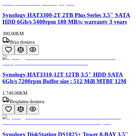
Synology HAT3300-2T 2TB Plus Series 3.5" SATA
HDD 6Gb/s 5400rpm 180 MB/s; warranty 3 years
390
,
00
KM
Brza dostava
Synology HAT3310-12T 12TB 3.5" HDD SATA
6Gb/s 7200rpm Buffer size : 512 MiB MTBF 12M
1.749
,
00
KM
Besplatna dostava
Synology DiskStation DS1825+ Tower 8-BAY 3.5''