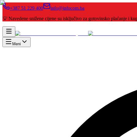
+387 51 229 400
info@infocom.ba
💡 Navedene snižene cijene su isključivo za gotovinsko plaćanje i 
Meni