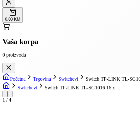
0,00 KM
Vaša korpa
0
proizvoda
Početna
Trgovina
Switchevi
Switch TP-LINK TL-SG1016
Switchevi
Switch TP-LINK TL-SG1016 16 x ...
1
/
4