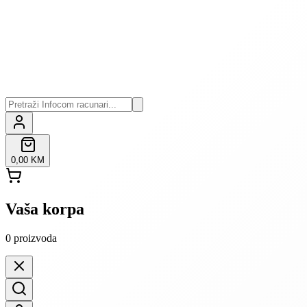
0,00 KM
Vaša korpa
0
proizvoda