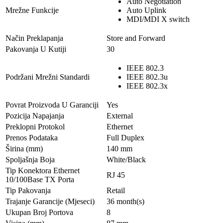
Auto Negotiation
Mrežne Funkcije
Auto Uplink
MDI/MDI X switch
Način Preklapanja
Store and Forward
Pakovanja U Kutiji
30
IEEE 802.3
Podržani Mrežni Standardi
IEEE 802.3u
IEEE 802.3x
Povrat Proizvoda U Garanciji
Yes
Pozicija Napajanja
External
Preklopni Protokol
Ethernet
Prenos Podataka
Full Duplex
Širina (mm)
140 mm
Spoljašnja Boja
White/Black
Tip Konektora Ethernet
RJ 45
10/100Base TX Porta
Tip Pakovanja
Retail
Trajanje Garancije (Mjeseci)
36 month(s)
Ukupan Broj Portova
8