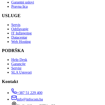
Garantni uslovi
Pravna lica
USLUGE
Servis
Održavanje
IT Inžinjering
Datacentar
Web Hosting
PODRŠKA
Help Desk
Garancije
Servisi
SLA Ugovori
Kontakt
+387 51 229 400
info@infocom.ba