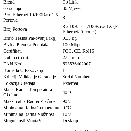
Brend
Tp Link
Garancija
36 Mjeseci
Broj Ethernet 10/100Base TX
8
Portova
8 x 10Base T/100Base TX (Fast
Broj Portova
Ethernet/Ethernet)
Bruto Težina Pakovanja (kg)
0.33 kg
Brzina Prenosa Podataka
100 Mbps
Certifikati
FCC, CE, RoHS
Dubina (mm)
27.5 mm
EAN Kod
6935364020071
Komada U Pakovanju
1
Kriteriji Validacije Garancije
Serial Number
Lokacija Uređaja
External
Maks. Radna Temperatura
40 °C
Okoline
Maksimalna Radna Vlažnost
90 %
Minimalna Radna Temperatura
0 °C
Minimalna Radna Vlažnost
10 %
Mogućnosti Montaže
Desktop