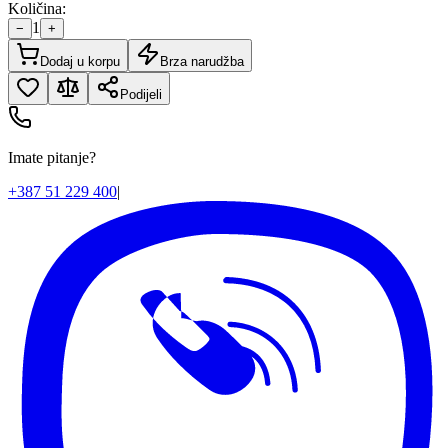
Količina:
1
−
+
Dodaj u korpu
Brza narudžba
Podijeli
Imate pitanje?
+387 51 229 400
|