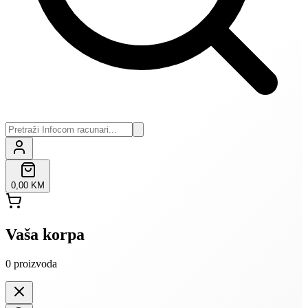
0,00 KM
Vaša korpa
0
proizvoda