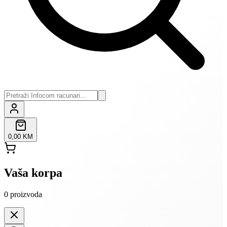
0,00 KM
Vaša korpa
0
proizvoda