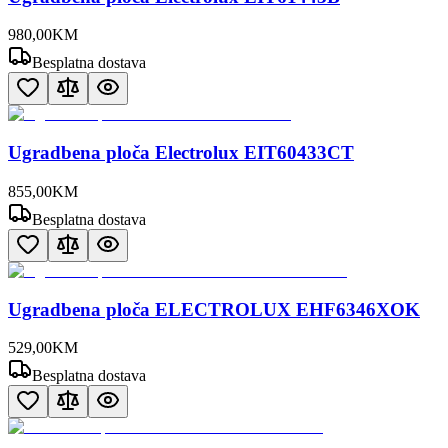
980
,
00
KM
Besplatna dostava
Ugradbena ploča Electrolux EIT60433CT
855
,
00
KM
Besplatna dostava
Ugradbena ploča ELECTROLUX EHF6346XOK
529
,
00
KM
Besplatna dostava