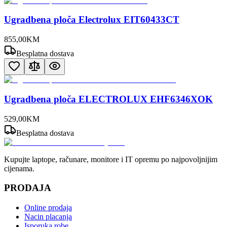
Ugradbena ploča Electrolux EIT60433CT
855
,
00
KM
Besplatna dostava
Ugradbena ploča ELECTROLUX EHF6346XOK
529
,
00
KM
Besplatna dostava
Kupujte laptope, računare, monitore i IT opremu po najpovoljnijim
cijenama.
PRODAJA
Online prodaja
Nacin placanja
Isporuka robe