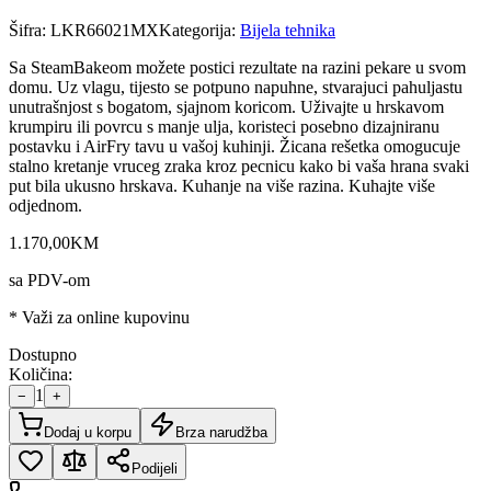
Šifra:
LKR66021MX
Kategorija:
Bijela tehnika
Sa SteamBakeom možete postici rezultate na razini pekare u svom
domu. Uz vlagu, tijesto se potpuno napuhne, stvarajuci pahuljastu
unutrašnjost s bogatom, sjajnom koricom. Uživajte u hrskavom
krumpiru ili povrcu s manje ulja, koristeci posebno dizajniranu
postavku i AirFry tavu u vašoj kuhinji. Žicana rešetka omogucuje
stalno kretanje vruceg zraka kroz pecnicu kako bi vaša hrana svaki
put bila ukusno hrskava. Kuhanje na više razina. Kuhajte više
odjednom.
1.170
,
00
KM
sa PDV-om
* Važi za online kupovinu
Dostupno
Količina:
1
−
+
Dodaj u korpu
Brza narudžba
Podijeli