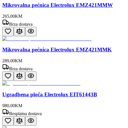
Mikrovalna pećnica Electrolux EMZ421MMW
265
,
00
KM
Brza dostava
Mikrovalna pećnica Electrolux EMZ421MMK
289
,
00
KM
Brza dostava
Ugradbena ploča Electrolux EIT61443B
980
,
00
KM
Besplatna dostava