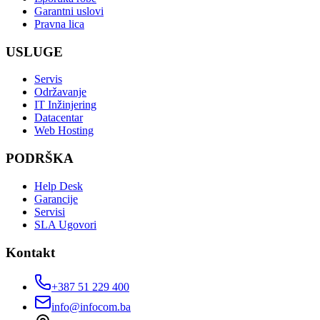
Garantni uslovi
Pravna lica
USLUGE
Servis
Održavanje
IT Inžinjering
Datacentar
Web Hosting
PODRŠKA
Help Desk
Garancije
Servisi
SLA Ugovori
Kontakt
+387 51 229 400
info@infocom.ba