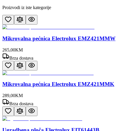
Proizvodi iz iste kategorije
Mikrovalna pećnica Electrolux EMZ421MMW
265
,
00
KM
Brza dostava
Mikrovalna pećnica Electrolux EMZ421MMK
289
,
00
KM
Brza dostava
Ugradbena ploča Electrolux EIT61443B