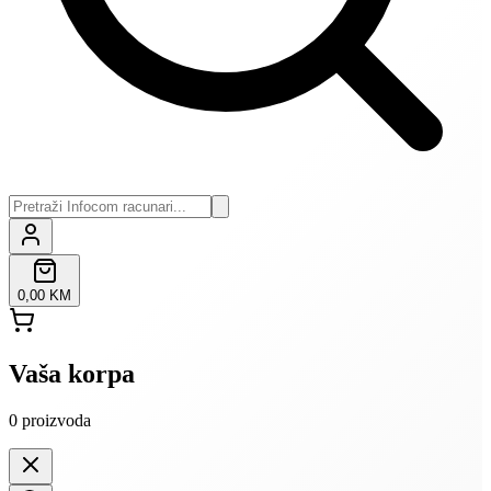
0,00 KM
Vaša korpa
0
proizvoda