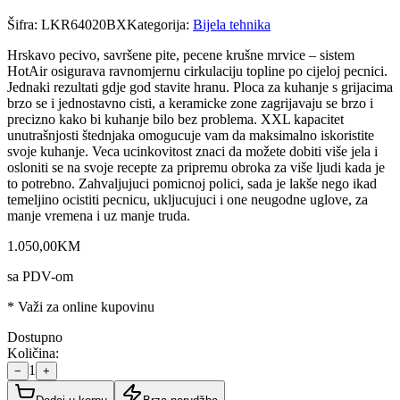
Šifra:
LKR64020BX
Kategorija:
Bijela tehnika
Hrskavo pecivo, savršene pite, pecene krušne mrvice – sistem
HotAir osigurava ravnomjernu cirkulaciju topline po cijeloj pecnici.
Jednaki rezultati gdje god stavite hranu. Ploca za kuhanje s grijacima
brzo se i jednostavno cisti, a keramicke zone zagrijavaju se brzo i
precizno kako bi kuhanje bilo bez problema. XXL kapacitet
unutrašnjosti štednjaka omogucuje vam da maksimalno iskoristite
svoje kuhanje. Veca ucinkovitost znaci da možete dobiti više jela i
osloniti se na svoje recepte za pripremu obroka za više ljudi kada je
to potrebno. Zahvaljujuci pomicnoj polici, sada je lakše nego ikad
temeljino ocistiti pecnicu, ukljucujuci i one neugodne uglove, za
manje vremena i uz manje truda.
1.050
,
00
KM
sa PDV-om
* Važi za online kupovinu
Dostupno
Količina:
1
−
+