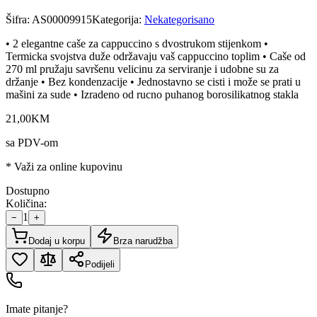
Šifra:
AS00009915
Kategorija:
Nekategorisano
• 2 elegantne caše za cappuccino s dvostrukom stijenkom •
Termicka svojstva duže održavaju vaš cappuccino toplim • Caše od
270 ml pružaju savršenu velicinu za serviranje i udobne su za
držanje • Bez kondenzacije • Jednostavno se cisti i može se prati u
mašini za sude • Izradeno od rucno puhanog borosilikatnog stakla
21
,
00
KM
sa PDV-om
* Važi za online kupovinu
Dostupno
Količina:
1
−
+
Dodaj u korpu
Brza narudžba
Podijeli
Imate pitanje?