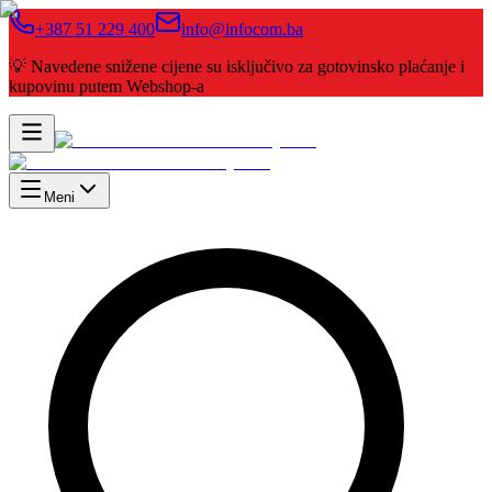
+387 51 229 400
info@infocom.ba
💡 Navedene snižene cijene su isključivo za gotovinsko plaćanje i
kupovinu putem Webshop-a
Meni