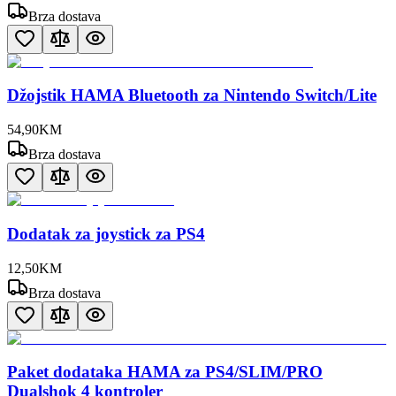
Brza dostava
Džojstik HAMA Bluetooth za Nintendo Switch/Lite
54
,
90
KM
Brza dostava
Dodatak za joystick za PS4
12
,
50
KM
Brza dostava
Paket dodataka HAMA za PS4/SLIM/PRO
Dualshok 4 kontroler