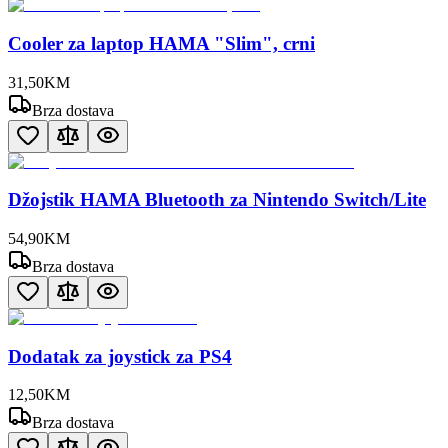
Cooler za laptop HAMA "Slim", crni
31
,
50
KM
Brza dostava
Džojstik HAMA Bluetooth za Nintendo Switch/Lite
54
,
90
KM
Brza dostava
Dodatak za joystick za PS4
12
,
50
KM
Brza dostava