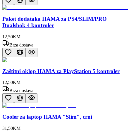
Paket dodataka HAMA za PS4/SLIM/PRO
Dualshok 4 kontroler
12
,
50
KM
Brza dostava
Zaštitni oklop HAMA za PlayStation 5 kontroler
12
,
50
KM
Brza dostava
Cooler za laptop HAMA "Slim", crni
31
,
50
KM