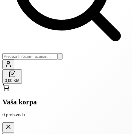
0,00 KM
Vaša korpa
0
proizvoda