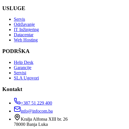
USLUGE
Servis
Održavanje
IT Inžinjering
Datacentar
Web Hosting
PODRŠKA
Help Desk
Garancije
Servisi
SLA Ugovori
Kontakt
+387 51 229 400
info@infocom.ba
Kralja Alfonsa XIII br. 26
78000
Banja Luka