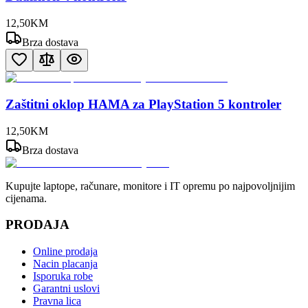
12
,
50
KM
Brza dostava
Zaštitni oklop HAMA za PlayStation 5 kontroler
12
,
50
KM
Brza dostava
Kupujte laptope, računare, monitore i IT opremu po najpovoljnijim
cijenama.
PRODAJA
Online prodaja
Nacin placanja
Isporuka robe
Garantni uslovi
Pravna lica