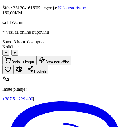
Šifra:
23120-16169
Kategorija:
Nekategorisano
160
,
00
KM
sa PDV-om
* Važi za online kupovinu
Samo 3 kom. dostupno
Količina:
1
−
+
Dodaj u korpu
Brza narudžba
Podijeli
Imate pitanje?
+387 51 229 400
|