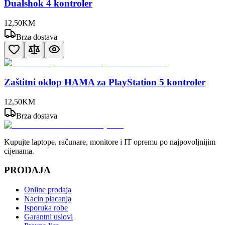
Dualshok 4 kontroler
12
,
50
KM
Brza dostava
Zaštitni oklop HAMA za PlayStation 5 kontroler
12
,
50
KM
Brza dostava
Kupujte laptope, računare, monitore i IT opremu po najpovoljnijim
cijenama.
PRODAJA
Online prodaja
Nacin placanja
Isporuka robe
Garantni uslovi