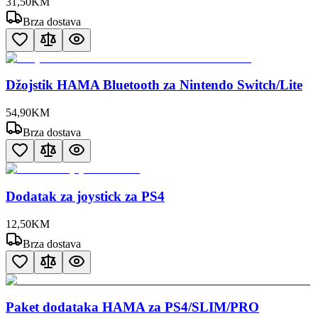
31
,
50
KM
Brza dostava
Džojstik HAMA Bluetooth za Nintendo Switch/Lite
54
,
90
KM
Brza dostava
Dodatak za joystick za PS4
12
,
50
KM
Brza dostava
Paket dodataka HAMA za PS4/SLIM/PRO