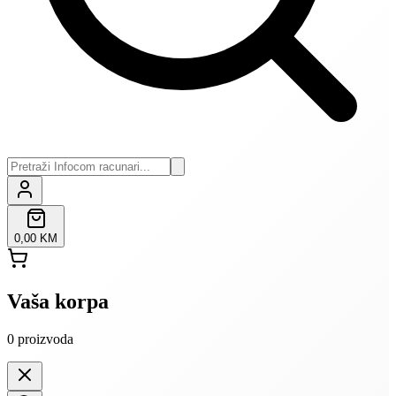
0,00 KM
Vaša korpa
0
proizvoda