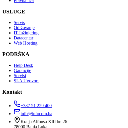
Pravna lica
USLUGE
Servis
Održavanje
IT Inžinjering
Datacentar
Web Hosting
PODRŠKA
Help Desk
Garancije
Servisi
SLA Ugovori
Kontakt
+387 51 229 400
info@infocom.ba
Kralja Alfonsa XIII br. 26
78000
Banja Luka