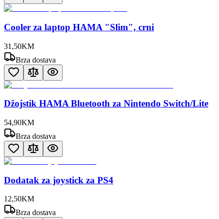
Cooler za laptop HAMA "Slim", crni
31
,
50
KM
Brza dostava
Džojstik HAMA Bluetooth za Nintendo Switch/Lite
54
,
90
KM
Brza dostava
Dodatak za joystick za PS4
12
,
50
KM
Brza dostava