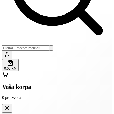
0,00 KM
Vaša korpa
0
proizvoda