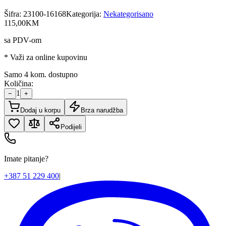
Šifra:
23100-16168
Kategorija:
Nekategorisano
115
,
00
KM
sa PDV-om
* Važi za online kupovinu
Samo 4 kom. dostupno
Količina:
1
−
+
Dodaj u korpu
Brza narudžba
Podijeli
Imate pitanje?
+387 51 229 400
|