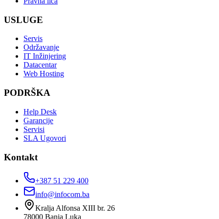
Pravna lica
USLUGE
Servis
Održavanje
IT Inžinjering
Datacentar
Web Hosting
PODRŠKA
Help Desk
Garancije
Servisi
SLA Ugovori
Kontakt
+387 51 229 400
info@infocom.ba
Kralja Alfonsa XIII br. 26
78000
Banja Luka