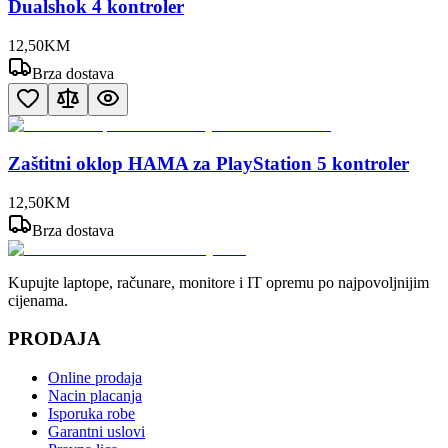
Dualshok 4 kontroler
12
,
50
KM
Brza dostava
Zaštitni oklop HAMA za PlayStation 5 kontroler
12
,
50
KM
Brza dostava
Kupujte laptope, računare, monitore i IT opremu po najpovoljnijim
cijenama.
PRODAJA
Online prodaja
Nacin placanja
Isporuka robe
Garantni uslovi