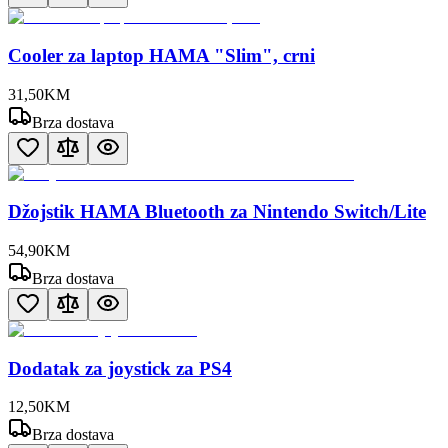
Cooler za laptop HAMA "Slim", crni
31
,
50
KM
Brza dostava
Džojstik HAMA Bluetooth za Nintendo Switch/Lite
54
,
90
KM
Brza dostava
Dodatak za joystick za PS4
12
,
50
KM
Brza dostava