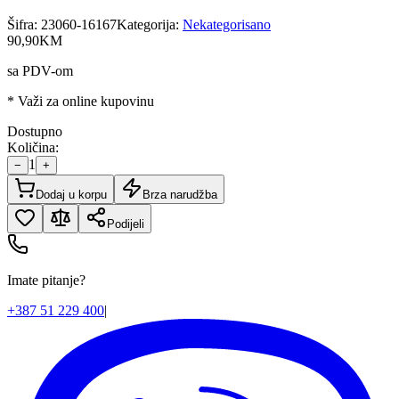
Šifra:
23060-16167
Kategorija:
Nekategorisano
90
,
90
KM
sa PDV-om
* Važi za online kupovinu
Dostupno
Količina:
1
−
+
Dodaj u korpu
Brza narudžba
Podijeli
Imate pitanje?
+387 51 229 400
|