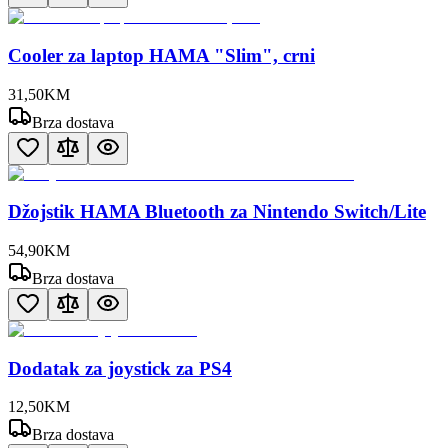
Cooler za laptop HAMA "Slim", crni
31
,
50
KM
Brza dostava
Džojstik HAMA Bluetooth za Nintendo Switch/Lite
54
,
90
KM
Brza dostava
Dodatak za joystick za PS4
12
,
50
KM
Brza dostava