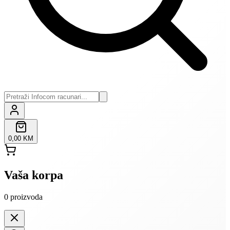
0,00 KM
Vaša korpa
0
proizvoda