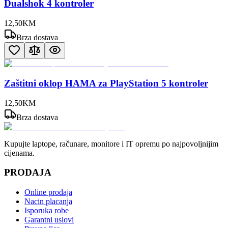
Dualshok 4 kontroler
12
,
50
KM
Brza dostava
Zaštitni oklop HAMA za PlayStation 5 kontroler
12
,
50
KM
Brza dostava
Kupujte laptope, računare, monitore i IT opremu po najpovoljnijim
cijenama.
PRODAJA
Online prodaja
Nacin placanja
Isporuka robe
Garantni uslovi