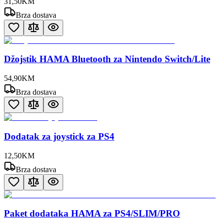
31
,
50
KM
Brza dostava
Džojstik HAMA Bluetooth za Nintendo Switch/Lite
54
,
90
KM
Brza dostava
Dodatak za joystick za PS4
12
,
50
KM
Brza dostava
Paket dodataka HAMA za PS4/SLIM/PRO