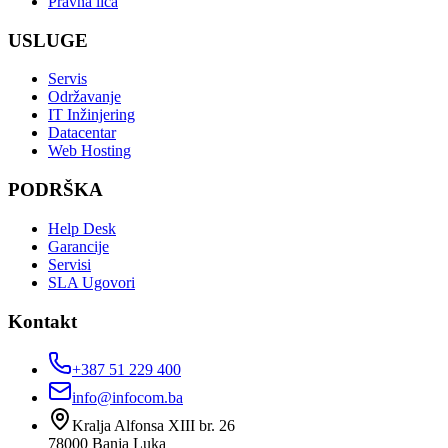
Pravna lica
USLUGE
Servis
Održavanje
IT Inžinjering
Datacentar
Web Hosting
PODRŠKA
Help Desk
Garancije
Servisi
SLA Ugovori
Kontakt
+387 51 229 400
info@infocom.ba
Kralja Alfonsa XIII br. 26
78000
Banja Luka