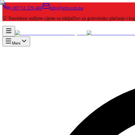
+387 51 229 400
info@infocom.ba
💡 Navedene snižene cijene su isključivo za gotovinsko plaćanje i 
Meni