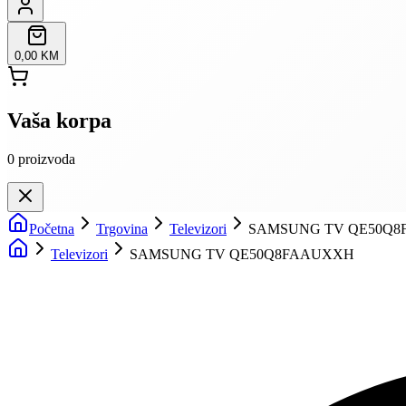
0,00 KM
Vaša korpa
0
proizvoda
Početna
Trgovina
Televizori
SAMSUNG TV QE50Q
Televizori
SAMSUNG TV QE50Q8FAAUXXH