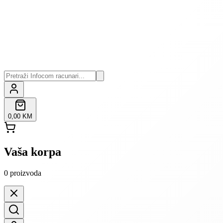
0,00 KM
Vaša korpa
0
proizvoda