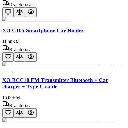
Brza dostava
XO C105 Smartphone Car Holder
11
,
50
KM
Brza dostava
XO BCC18 FM Transmitter Bluetooth + Car
charger + Type-C cable
15
,
00
KM
Brza dostava