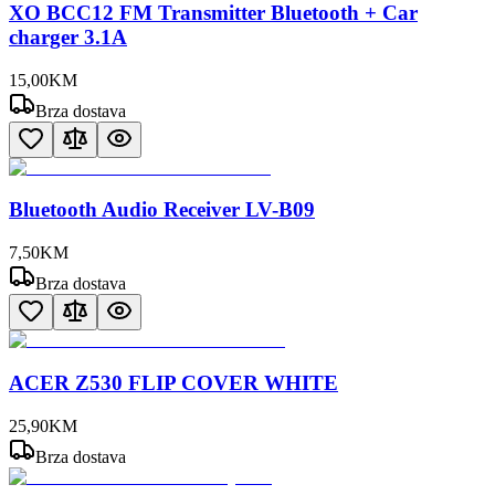
XO BCC12 FM Transmitter Bluetooth + Car
charger 3.1A
15
,
00
KM
Brza dostava
Bluetooth Audio Receiver LV-B09
7
,
50
KM
Brza dostava
ACER Z530 FLIP COVER WHITE
25
,
90
KM
Brza dostava