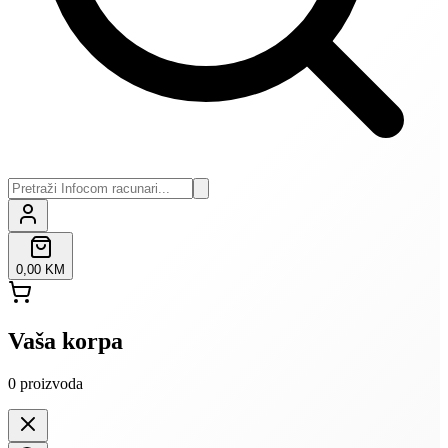
0,00 KM
Vaša korpa
0
proizvoda