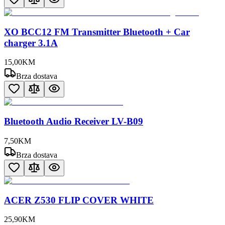
XO BCC12 FM Transmitter Bluetooth + Car
charger 3.1A
15
,
00
KM
Brza dostava
Bluetooth Audio Receiver LV-B09
7
,
50
KM
Brza dostava
ACER Z530 FLIP COVER WHITE
25
,
90
KM