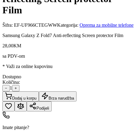
Film
Šifra:
EF-UF966CTEGWW
Kategorija:
Oprema za mobilne telefone
Samsung Galaxy Z Fold7 Anti-reflecting Screen protector Film
28
,
00
KM
sa PDV-om
* Važi za online kupovinu
Dostupno
Količina:
1
−
+
Dodaj u korpu
Brza narudžba
Podijeli
Imate pitanje?