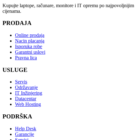
Kupujte laptope, računare, monitore i IT opremu po najpovoljnijim
cijenama.
PRODAJA
Online prodaja
Nacin placanja
Isporuka robe
Garantni uslovi
Pravna lica
USLUGE
Servis
Održavanje
IT Inžinjering
Datacentar
Web Hosting
PODRŠKA
Help Desk
Garancije
Servisi