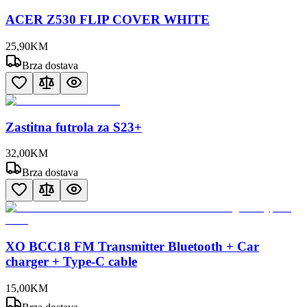
ACER Z530 FLIP COVER WHITE
25
,
90
KM
Brza dostava
Zastitna futrola za S23+
32
,
00
KM
Brza dostava
XO BCC18 FM Transmitter Bluetooth + Car
charger + Type-C cable
15
,
00
KM