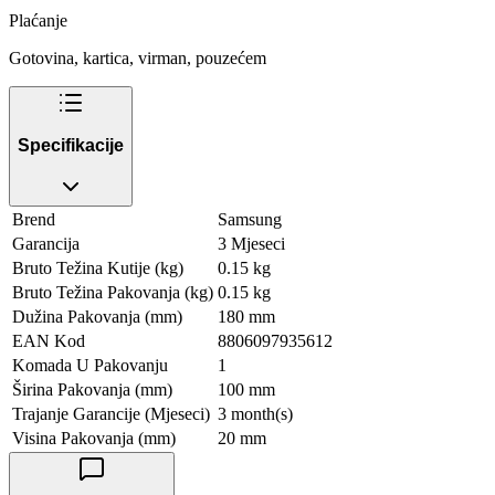
Plaćanje
Gotovina, kartica, virman, pouzećem
Specifikacije
Brend
Samsung
Garancija
3 Mjeseci
Bruto Težina Kutije (kg)
0.15 kg
Bruto Težina Pakovanja (kg)
0.15 kg
Dužina Pakovanja (mm)
180 mm
EAN Kod
8806097935612
Komada U Pakovanju
1
Širina Pakovanja (mm)
100 mm
Trajanje Garancije (Mjeseci)
3 month(s)
Visina Pakovanja (mm)
20 mm