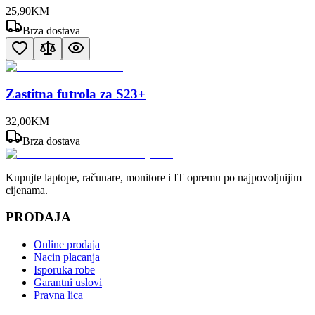
25
,
90
KM
Brza dostava
Zastitna futrola za S23+
32
,
00
KM
Brza dostava
Kupujte laptope, računare, monitore i IT opremu po najpovoljnijim
cijenama.
PRODAJA
Online prodaja
Nacin placanja
Isporuka robe
Garantni uslovi
Pravna lica