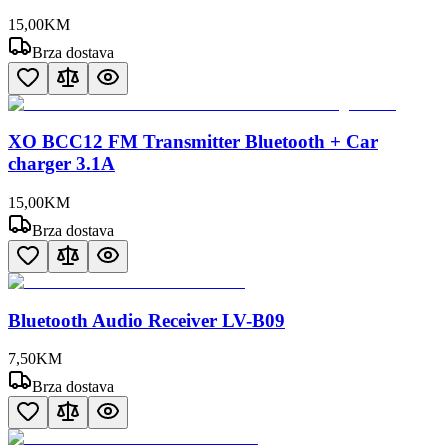
15
,
00
KM
Brza dostava
XO BCC12 FM Transmitter Bluetooth + Car
charger 3.1A
15
,
00
KM
Brza dostava
Bluetooth Audio Receiver LV-B09
7
,
50
KM
Brza dostava