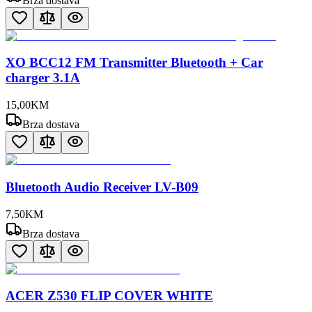
Brza dostava
XO BCC12 FM Transmitter Bluetooth + Car
charger 3.1A
15
,
00
KM
Brza dostava
Bluetooth Audio Receiver LV-B09
7
,
50
KM
Brza dostava
ACER Z530 FLIP COVER WHITE