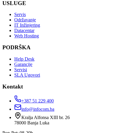
USLUGE
Servis
Održavanje
IT Inžinjering
Datacentar
Web Hosting
PODRŠKA
Help Desk
Garancije
Servisi
SLA Ugovori
Kontakt
+387 51 229 400
info@infocom.ba
Kralja Alfonsa XIII br. 26
78000
Banja Luka
Pon-Pet: 08-20h