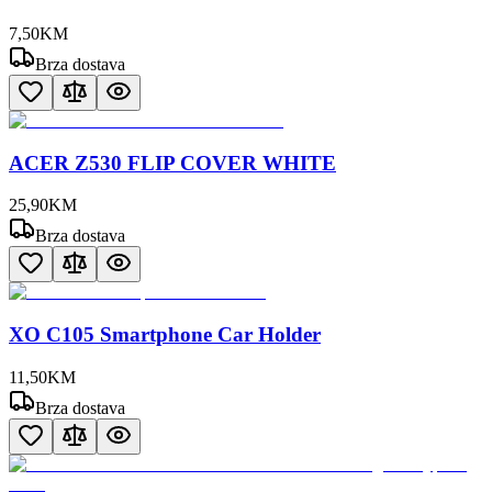
7
,
50
KM
Brza dostava
ACER Z530 FLIP COVER WHITE
25
,
90
KM
Brza dostava
XO C105 Smartphone Car Holder
11
,
50
KM
Brza dostava