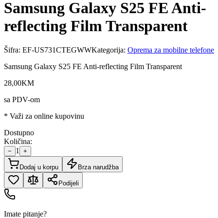
Samsung Galaxy S25 FE Anti-
reflecting Film Transparent
Šifra:
EF-US731CTEGWW
Kategorija:
Oprema za mobilne telefone
Samsung Galaxy S25 FE Anti-reflecting Film Transparent
28
,
00
KM
sa PDV-om
* Važi za online kupovinu
Dostupno
Količina:
1
−
+
Dodaj u korpu
Brza narudžba
Podijeli
Imate pitanje?