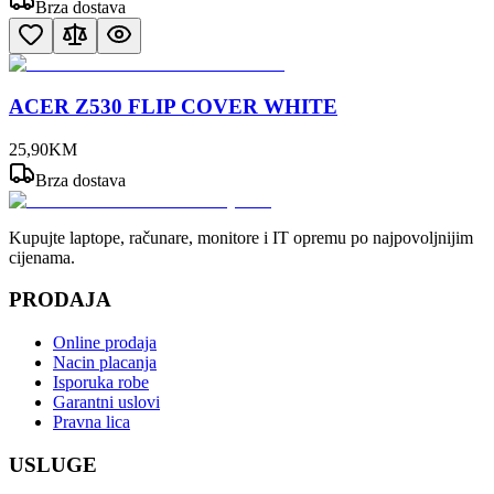
Brza dostava
ACER Z530 FLIP COVER WHITE
25
,
90
KM
Brza dostava
Kupujte laptope, računare, monitore i IT opremu po najpovoljnijim
cijenama.
PRODAJA
Online prodaja
Nacin placanja
Isporuka robe
Garantni uslovi
Pravna lica
USLUGE