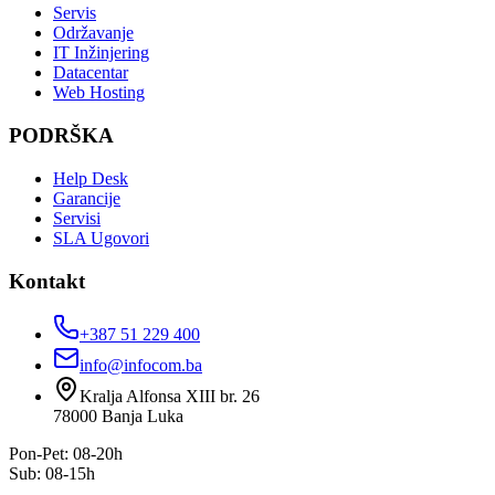
Servis
Održavanje
IT Inžinjering
Datacentar
Web Hosting
PODRŠKA
Help Desk
Garancije
Servisi
SLA Ugovori
Kontakt
+387 51 229 400
info@infocom.ba
Kralja Alfonsa XIII br. 26
78000
Banja Luka
Pon-Pet: 08-20h
Sub: 08-15h