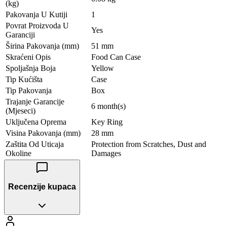
(kg)
Pakovanja U Kutiji
1
Povrat Proizvoda U
Yes
Garanciji
Širina Pakovanja (mm)
51 mm
Skraćeni Opis
Food Can Case
Spoljašnja Boja
Yellow
Tip Kućišta
Case
Tip Pakovanja
Box
Trajanje Garancije
6 month(s)
(Mjeseci)
Uključena Oprema
Key Ring
Visina Pakovanja (mm)
28 mm
Zaštita Od Uticaja
Protection from Scratches, Dust and
Okoline
Damages
Recenzije kupaca