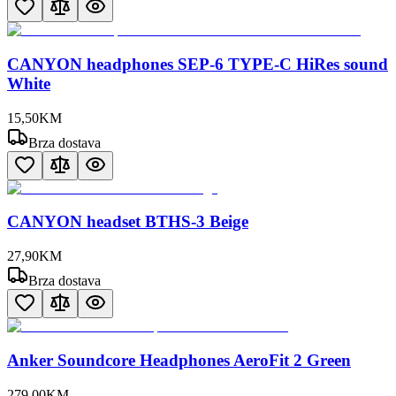
CANYON headphones SEP-6 TYPE-C HiRes sound
White
15
,
50
KM
Brza dostava
CANYON headset BTHS-3 Beige
27
,
90
KM
Brza dostava
Anker Soundcore Headphones AeroFit 2 Green
279
,
00
KM