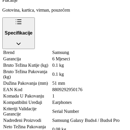
Plaćanje
Gotovina, kartica, virman, pouzećem
Specifikacije
Brend
Samsung
Garancija
6 Mjeseci
Bruto Težina Kutije (kg)
0.1 kg
Bruto Težina Pakovanja
0.1 kg
(kg)
Dužina Pakovanja (mm)
51 mm
EAN Kod
8809292950176
Komada U Pakovanju
1
Kompatibilni Uređaji
Earphones
Kriteriji Validacije
Serial Number
Garancije
Nadređeni Proizvodi
Samsung Galaxy Buds4 / Buds4 Pro
Neto Težina Pakovanja
0.08 kg