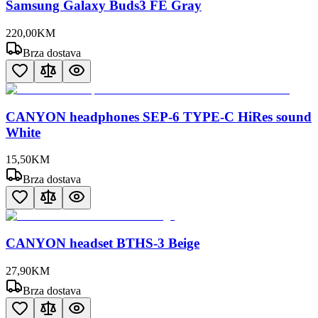
Samsung Galaxy Buds3 FE Gray
220
,
00
KM
Brza dostava
CANYON headphones SEP-6 TYPE-C HiRes sound
White
15
,
50
KM
Brza dostava
CANYON headset BTHS-3 Beige
27
,
90
KM
Brza dostava