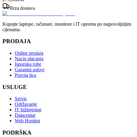
Brza dostava
Kupujte laptope, računare, monitore i IT opremu po najpovoljnijim
cijenama.
PRODAJA
Online prodaja
Nacin placanja
Isporuka robe
Garantni uslovi
Pravna lica
USLUGE
Servis
Održavanje
IT Inžinjering
Datacentar
Web Hosting
PODRŠKA