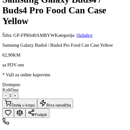
Buds4 Pro Food Can Case
Yellow
Šifra:
GP-FPR640AMBYW
Kategorija:
Slušalice
Samsung Galaxy Buds4 / Buds4 Pro Food Can Case Yellow
62
,
90
KM
sa PDV-om
* Važi za online kupovinu
Dostupno
Količina:
1
−
+
Dodaj u korpu
Brza narudžba
Podijeli