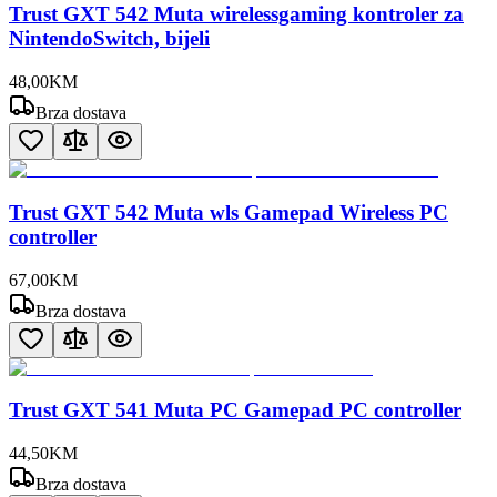
Trust GXT 542 Muta wirelessgaming kontroler za
NintendoSwitch, bijeli
48
,
00
KM
Brza dostava
Trust GXT 542 Muta wls Gamepad Wireless PC
controller
67
,
00
KM
Brza dostava
Trust GXT 541 Muta PC Gamepad PC controller
44
,
50
KM
Brza dostava