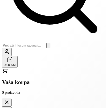
0,00 KM
Vaša korpa
0
proizvoda