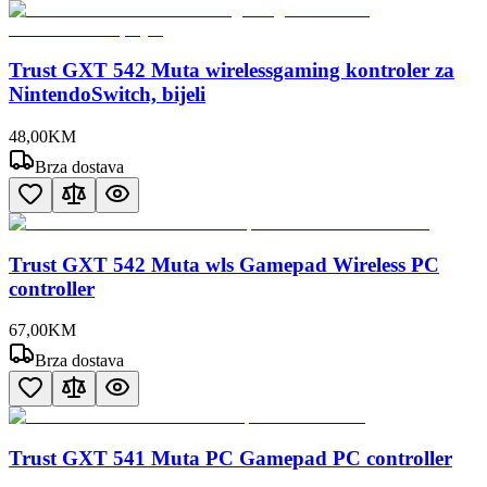
Trust GXT 542 Muta wirelessgaming kontroler za
NintendoSwitch, bijeli
48
,
00
KM
Brza dostava
Trust GXT 542 Muta wls Gamepad Wireless PC
controller
67
,
00
KM
Brza dostava
Trust GXT 541 Muta PC Gamepad PC controller