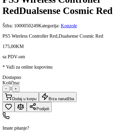
RedDualsense Cosmic Red
Šifra:
1000050249
Kategorija:
Konzole
PS5 Wireless Controller Red,Dualsense Cosmic Red
175
,
00
KM
sa PDV-om
* Važi za online kupovinu
Dostupno
Količina:
1
−
+
Dodaj u korpu
Brza narudžba
Podijeli
Imate pitanje?