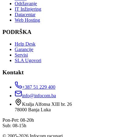
Održavanje
IT Inžinjering
Datacentar
Web Hosting
PODRŠKA
Help Desk
Garancije
Servisi
SLA Ugovori
Kontakt
+387 51 229 400
info@infocom.ba
Kralja Alfonsa XIII br. 26
78000
Banja Luka
Pon-Pet: 08-20h
Sub: 08-15h
©
2005
-
2026
Infocom racunari