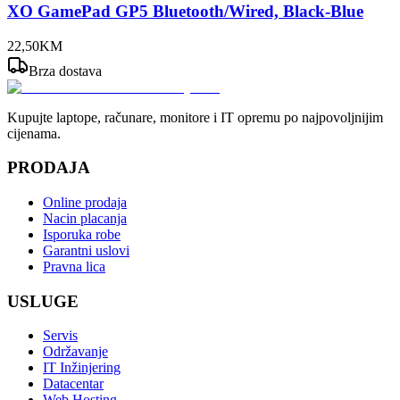
XO GamePad GP5 Bluetooth/Wired, Black-Blue
22
,
50
KM
Brza dostava
Kupujte laptope, računare, monitore i IT opremu po najpovoljnijim
cijenama.
PRODAJA
Online prodaja
Nacin placanja
Isporuka robe
Garantni uslovi
Pravna lica
USLUGE
Servis
Održavanje
IT Inžinjering
Datacentar
Web Hosting