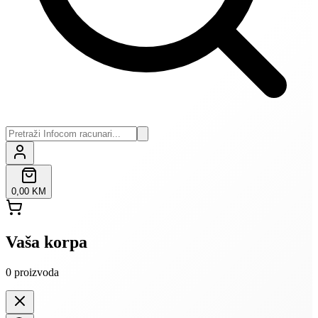
0,00 KM
Vaša korpa
0
proizvoda