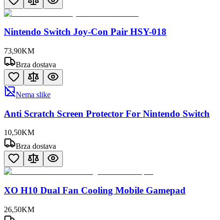
Nintendo Switch Joy-Con Pair HSY-018
73
,
90
KM
Brza dostava
Nema slike
Anti Scratch Screen Protector For Nintendo Switch
10
,
50
KM
Brza dostava
XO H10 Dual Fan Cooling Mobile Gamepad
26
,
50
KM