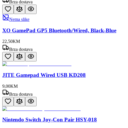
Brza dostava
Nema slike
XO GamePad GP5 Bluetooth/Wired, Black-Blue
22
,
50
KM
Brza dostava
JITE Gamepad Wired USB KD208
9
,
00
KM
Brza dostava
Nintendo Switch Joy-Con Pair HSY-018