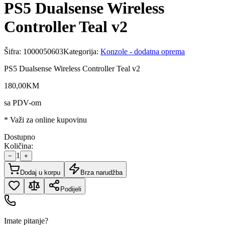
PS5 Dualsense Wireless
Controller Teal v2
Šifra:
1000050603
Kategorija:
Konzole - dodatna oprema
PS5 Dualsense Wireless Controller Teal v2
180
,
00
KM
sa PDV-om
* Važi za online kupovinu
Dostupno
Količina:
1
−
+
Dodaj u korpu
Brza narudžba
Podijeli
Imate pitanje?