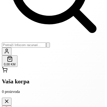
0,00 KM
Vaša korpa
0
proizvoda