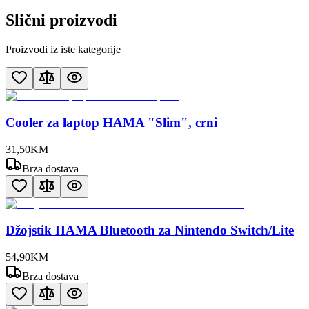
Slični proizvodi
Proizvodi iz iste kategorije
Cooler za laptop HAMA "Slim", crni
31
,
50
KM
Brza dostava
Džojstik HAMA Bluetooth za Nintendo Switch/Lite
54
,
90
KM
Brza dostava