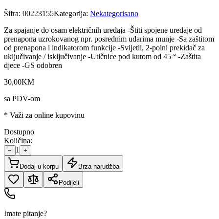
Šifra:
00223155
Kategorija:
Nekategorisano
Za spajanje do osam električnih uređaja -Štiti spojene uređaje od
prenapona uzrokovanog npr. posrednim udarima munje -Sa zaštitom
od prenapona i indikatorom funkcije -Svijetli, 2-polni prekidač za
uključivanje / isključivanje -Utičnice pod kutom od 45 ° -Zaštita
djece -GS odobren
30
,
00
KM
sa PDV-om
* Važi za online kupovinu
Dostupno
Količina:
1
−
+
Dodaj u korpu
Brza narudžba
Podijeli
Imate pitanje?