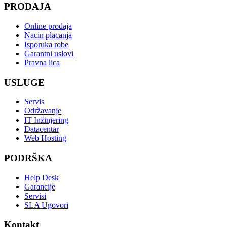
PRODAJA
Online prodaja
Nacin placanja
Isporuka robe
Garantni uslovi
Pravna lica
USLUGE
Servis
Održavanje
IT Inžinjering
Datacentar
Web Hosting
PODRŠKA
Help Desk
Garancije
Servisi
SLA Ugovori
Kontakt