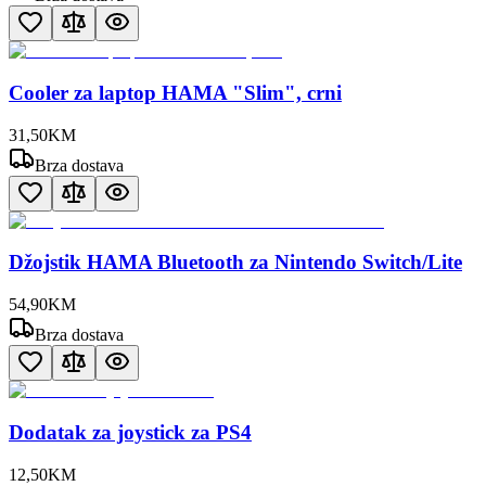
Cooler za laptop HAMA "Slim", crni
31
,
50
KM
Brza dostava
Džojstik HAMA Bluetooth za Nintendo Switch/Lite
54
,
90
KM
Brza dostava
Dodatak za joystick za PS4
12
,
50
KM