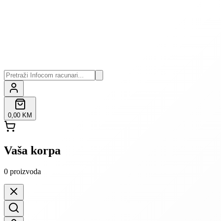
0,00 KM
Vaša korpa
0
proizvoda