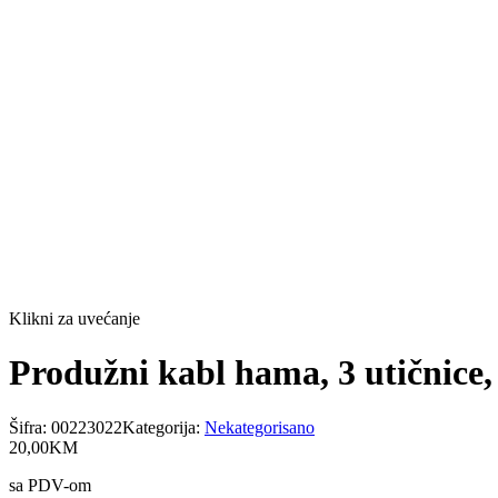
Klikni za uvećanje
Produžni kabl hama, 3 utičnice,
Šifra:
00223022
Kategorija:
Nekategorisano
20
,
00
KM
sa PDV-om