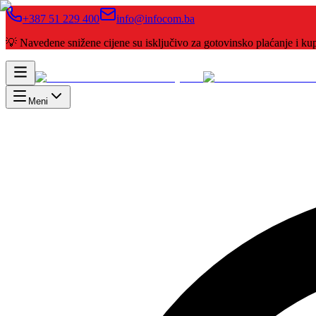
+387 51 229 400
info@infocom.ba
💡 Navedene snižene cijene su isključivo za gotovinsko plaćanje i 
Meni