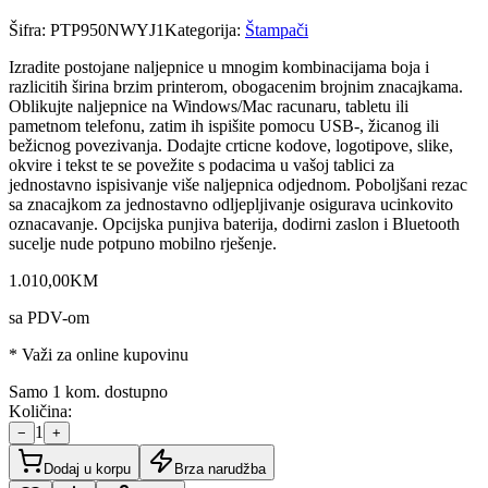
Šifra:
PTP950NWYJ1
Kategorija:
Štampači
Izradite postojane naljepnice u mnogim kombinacijama boja i
razlicitih širina brzim printerom, obogacenim brojnim znacajkama.
Oblikujte naljepnice na Windows/Mac racunaru, tabletu ili
pametnom telefonu, zatim ih ispišite pomocu USB-, žicanog ili
bežicnog povezivanja. Dodajte crticne kodove, logotipove, slike,
okvire i tekst te se povežite s podacima u vašoj tablici za
jednostavno ispisivanje više naljepnica odjednom. Poboljšani rezac
sa znacajkom za jednostavno odljepljivanje osigurava ucinkovito
oznacavanje. Opcijska punjiva baterija, dodirni zaslon i Bluetooth
sucelje nude potpuno mobilno rješenje.
1.010
,
00
KM
sa PDV-om
* Važi za online kupovinu
Samo 1 kom. dostupno
Količina:
1
−
+
Dodaj u korpu
Brza narudžba