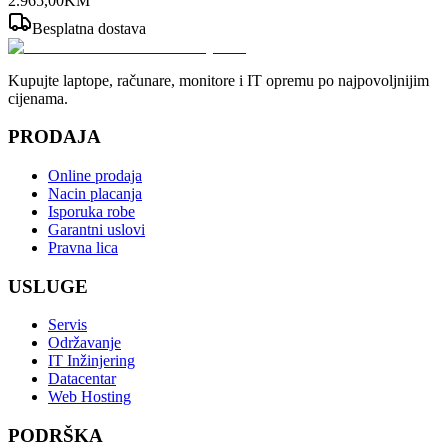
2.965
,
00
KM
Besplatna dostava
Kupujte laptope, računare, monitore i IT opremu po najpovoljnijim
cijenama.
PRODAJA
Online prodaja
Nacin placanja
Isporuka robe
Garantni uslovi
Pravna lica
USLUGE
Servis
Održavanje
IT Inžinjering
Datacentar
Web Hosting
PODRŠKA