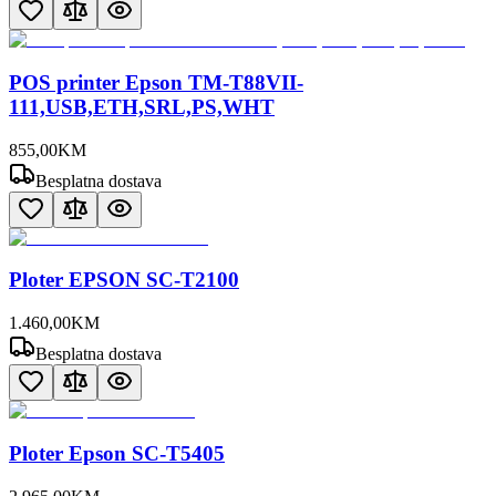
POS printer Epson TM-T88VII-
111,USB,ETH,SRL,PS,WHT
855
,
00
KM
Besplatna dostava
Ploter EPSON SC-T2100
1.460
,
00
KM
Besplatna dostava
Ploter Epson SC-T5405