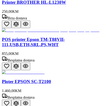
Printer BROTHER HL-L1230W
250
,
00
KM
Brza dostava
POS printer Epson TM-T88VII-
111,USB,ETH,SRL,PS,WHT
855
,
00
KM
Besplatna dostava
Ploter EPSON SC-T2100
1.460
,
00
KM
Besplatna dostava