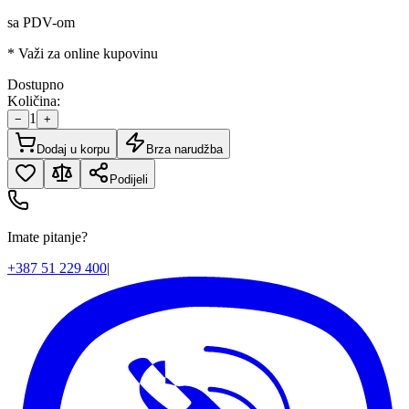
sa PDV-om
* Važi za online kupovinu
Dostupno
Količina:
1
−
+
Dodaj u korpu
Brza narudžba
Podijeli
Imate pitanje?
+387 51 229 400
|