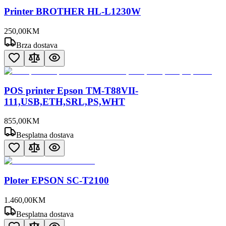
Printer BROTHER HL-L1230W
250
,
00
KM
Brza dostava
POS printer Epson TM-T88VII-
111,USB,ETH,SRL,PS,WHT
855
,
00
KM
Besplatna dostava
Ploter EPSON SC-T2100
1.460
,
00
KM
Besplatna dostava