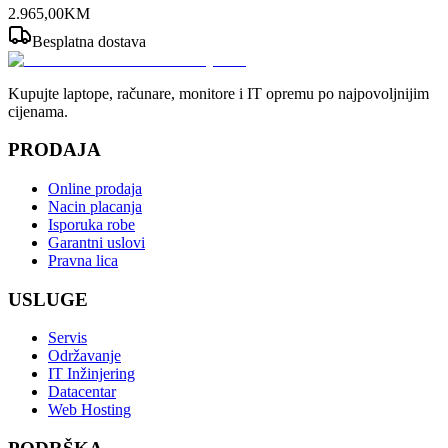
2.965
,
00
KM
Besplatna dostava
Kupujte laptope, računare, monitore i IT opremu po najpovoljnijim
cijenama.
PRODAJA
Online prodaja
Nacin placanja
Isporuka robe
Garantni uslovi
Pravna lica
USLUGE
Servis
Održavanje
IT Inžinjering
Datacentar
Web Hosting