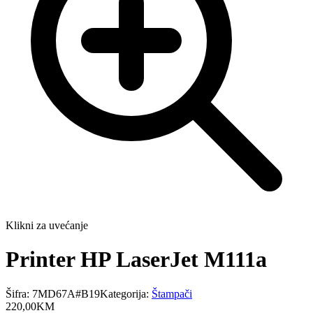
Klikni za uvećanje
Printer HP LaserJet M111a
Šifra:
7MD67A#B19
Kategorija:
Štampači
220
,
00
KM