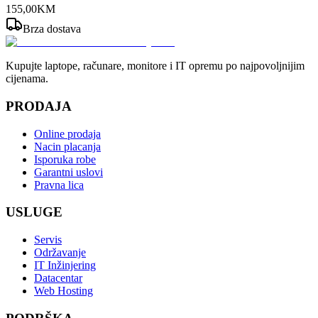
155
,
00
KM
Brza dostava
Kupujte laptope, računare, monitore i IT opremu po najpovoljnijim
cijenama.
PRODAJA
Online prodaja
Nacin placanja
Isporuka robe
Garantni uslovi
Pravna lica
USLUGE
Servis
Održavanje
IT Inžinjering
Datacentar
Web Hosting