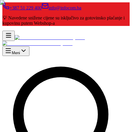
+387 51 229 400
info@infocom.ba
💡 Navedene snižene cijene su isključivo za gotovinsko plaćanje i
kupovinu putem Webshop-a
Meni