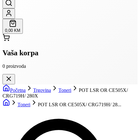
0,00 KM
Vaša korpa
0
proizvoda
Početna
Trgovina
Toneri
POT LSR OR CE505X/
CRG719H/ 280X
Toneri
POT LSR OR CE505X/ CRG719H/ 28...