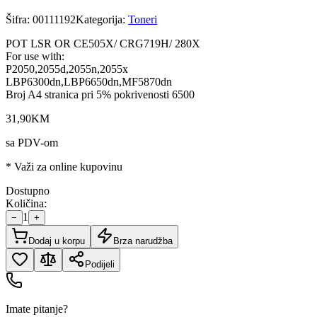
Šifra:
00111192
Kategorija:
Toneri
POT LSR OR CE505X/ CRG719H/ 280X
For use with:
P2050,2055d,2055n,2055x
LBP6300dn,LBP6650dn,MF5870dn
Broj A4 stranica pri 5% pokrivenosti 6500
31
,
90
KM
sa PDV-om
* Važi za online kupovinu
Dostupno
Količina:
1
−
+
Dodaj u korpu
Brza narudžba
Podijeli
Imate pitanje?