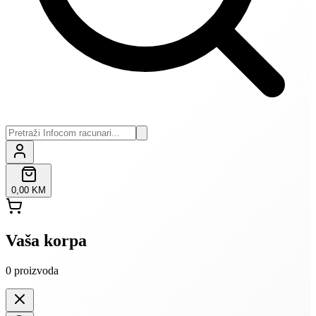
0,00 KM
Vaša korpa
0
proizvoda