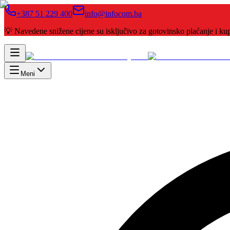
+387 51 229 400
info@infocom.ba
💡 Navedene snižene cijene su isključivo za gotovinsko plaćanje i 
Meni