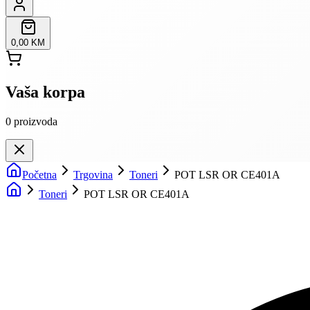
0,00 KM
Vaša korpa
0
proizvoda
Početna
Trgovina
Toneri
POT LSR OR CE401A
Toneri
POT LSR OR CE401A