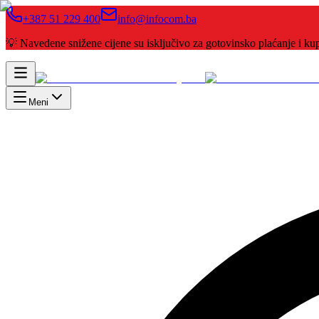
+387 51 229 400
info@infocom.ba
💡 Navedene snižene cijene su isključivo za gotovinsko plaćanje i 
Meni