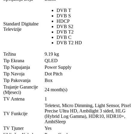
DVB T
DVB S
HDCP
Standard Digitalne
DVB S2
Televizije
DVB T2
DVB C
DVB T2 HD
Težina
9.19 kg
Tip Ekrana
QLED
Tip Napajanja
Power Supply
Tip Navoja
Dot Pitch
Tip Pakovanja
Box
Trajanje Garancije
24 month(s)
(Mjeseci)
TV Antena
1
Teletext, Micro Dimming, Light Sensor, Pixel
Precise Ultra HD, Ambilight 3 sided, HLG
TV Funkcije
(Hybrid Log Gamma), HDR10, HDR10+,
AmbiSleep
TV Tjuner
Yes