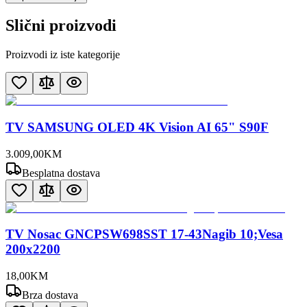
Slični proizvodi
Proizvodi iz iste kategorije
TV SAMSUNG OLED 4K Vision AI 65" S90F
3.009
,
00
KM
Besplatna dostava
TV Nosac GNCPSW698SST 17-43Nagib 10;Vesa
200x2200
18
,
00
KM
Brza dostava