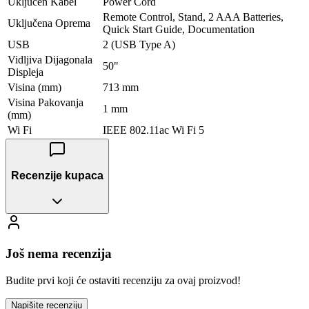
Uključen Kabel
Power Cord
Remote Control, Stand, 2 AAA Batteries,
Uključena Oprema
Quick Start Guide, Documentation
USB
2 (USB Type A)
Vidljiva Dijagonala
50"
Displeja
Visina (mm)
713 mm
Visina Pakovanja
1 mm
(mm)
Wi Fi
IEEE 802.11ac Wi Fi 5
Recenzije kupaca
Još nema recenzija
Budite prvi koji će ostaviti recenziju za ovaj proizvod!
Napišite recenziju