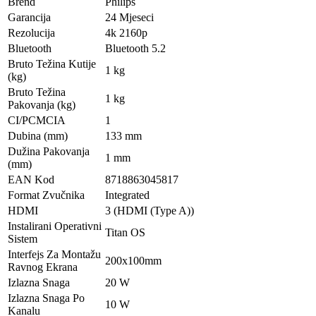
Brend
Philips
Garancija
24 Mjeseci
Rezolucija
4k 2160p
Bluetooth
Bluetooth 5.2
Bruto Težina Kutije
1 kg
(kg)
Bruto Težina
1 kg
Pakovanja (kg)
CI/PCMCIA
1
Dubina (mm)
133 mm
Dužina Pakovanja
1 mm
(mm)
EAN Kod
8718863045817
Format Zvučnika
Integrated
HDMI
3 (HDMI (Type A))
Instalirani Operativni
Titan OS
Sistem
Interfejs Za Montažu
200x100mm
Ravnog Ekrana
Izlazna Snaga
20 W
Izlazna Snaga Po
10 W
Kanalu