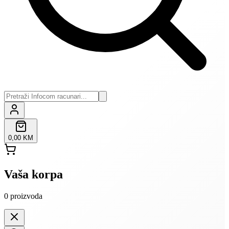
0,00 KM
Vaša korpa
0
proizvoda