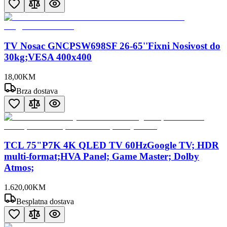
TV Nosac GNCPSW698SF 26-65''Fixni Nosivost do
30kg;VESA 400x400
18
,
00
KM
Brza dostava
TCL 75"P7K 4K QLED TV 60HzGoogle TV; HDR
multi-format;HVA Panel; Game Master; Dolby
Atmos;
1.620
,
00
KM
Besplatna dostava