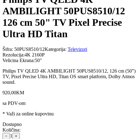
AMBILIGHT 50PUS8510/12
126 cm 50" TV Pixel Precise
Ultra HD Titan
Šifra:
50PUS8510/12
Kategorija:
Televizori
Rezolucija
:
4K 2160P
Velicina Ekrana
:
50"
Philips TV QLED 4K AMBILIGHT 50PUS8510/12, 126 cm (50”)
TV, Pixel Precise Ultra HD, Titan OS smart platform, Dolby Atmos
sound.
920
,
00
KM
sa PDV-om
* Važi za online kupovinu
Dostupno
Količina:
1
−
+