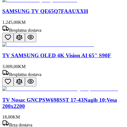
SAMSUNG TV QE65Q7FAAUXXH
1.245
,
00
KM
Besplatna dostava
TV SAMSUNG OLED 4K Vision AI 65" S90F
3.009
,
00
KM
Besplatna dostava
TV Nosac GNCPSW698SST 17-43Nagib 10;Vesa
200x2200
18
,
00
KM
Brza dostava