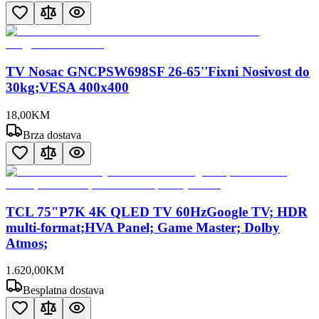
TV Nosac GNCPSW698SF 26-65''Fixni Nosivost do
30kg;VESA 400x400
18
,
00
KM
Brza dostava
TCL 75"P7K 4K QLED TV 60HzGoogle TV; HDR
multi-format;HVA Panel; Game Master; Dolby
Atmos;
1.620
,
00
KM
Besplatna dostava