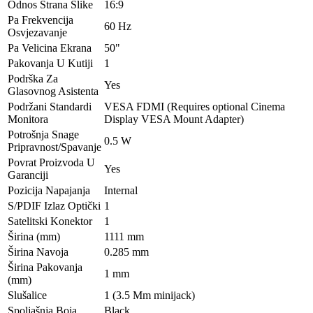
Odnos Strana Slike
16:9
Pa Frekvencija
60 Hz
Osvjezavanje
Pa Velicina Ekrana
50"
Pakovanja U Kutiji
1
Podrška Za
Yes
Glasovnog Asistenta
Podržani Standardi
VESA FDMI (Requires optional Cinema
Monitora
Display VESA Mount Adapter)
Potrošnja Snage
0.5 W
Pripravnost/Spavanje
Povrat Proizvoda U
Yes
Garanciji
Pozicija Napajanja
Internal
S/PDIF Izlaz Optički
1
Satelitski Konektor
1
Širina (mm)
1111 mm
Širina Navoja
0.285 mm
Širina Pakovanja
1 mm
(mm)
Slušalice
1 (3.5 Mm minijack)
Spoljašnja Boja
Black