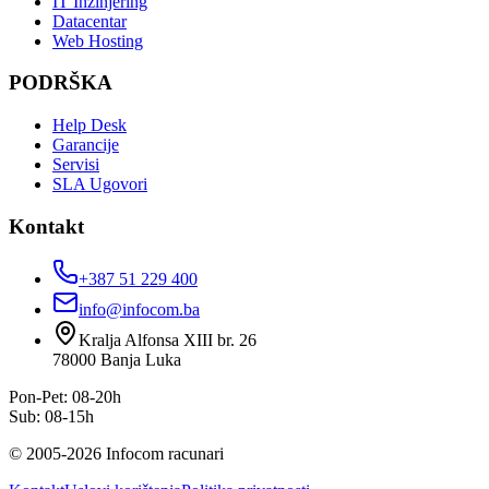
IT Inžinjering
Datacentar
Web Hosting
PODRŠKA
Help Desk
Garancije
Servisi
SLA Ugovori
Kontakt
+387 51 229 400
info@infocom.ba
Kralja Alfonsa XIII br. 26
78000
Banja Luka
Pon-Pet: 08-20h
Sub: 08-15h
©
2005
-
2026
Infocom racunari