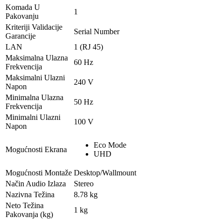
Komada U
1
Pakovanju
Kriteriji Validacije
Serial Number
Garancije
LAN
1 (RJ 45)
Maksimalna Ulazna
60 Hz
Frekvencija
Maksimalni Ulazni
240 V
Napon
Minimalna Ulazna
50 Hz
Frekvencija
Minimalni Ulazni
100 V
Napon
Eco Mode
Mogućnosti Ekrana
UHD
Mogućnosti Montaže
Desktop/Wallmount
Način Audio Izlaza
Stereo
Nazivna Težina
8.78 kg
Neto Težina
1 kg
Pakovanja (kg)