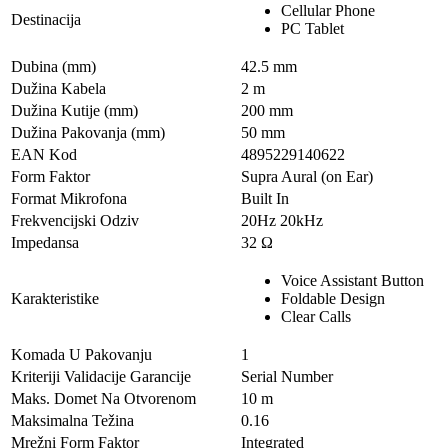
Cellular Phone
Destinacija
PC Tablet
Dubina (mm)
42.5 mm
Dužina Kabela
2 m
Dužina Kutije (mm)
200 mm
Dužina Pakovanja (mm)
50 mm
EAN Kod
4895229140622
Form Faktor
Supra Aural (on Ear)
Format Mikrofona
Built In
Frekvencijski Odziv
20Hz 20kHz
Impedansa
32 Ω
Voice Assistant Button
Karakteristike
Foldable Design
Clear Calls
Komada U Pakovanju
1
Kriteriji Validacije Garancije
Serial Number
Maks. Domet Na Otvorenom
10 m
Maksimalna Težina
0.16
Mrežni Form Faktor
Integrated