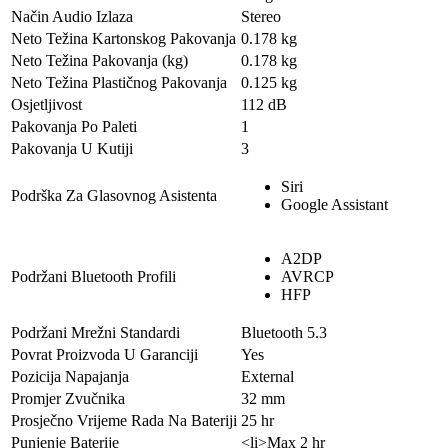
Način Audio Izlaza
Stereo
Neto Težina Kartonskog Pakovanja
0.178 kg
Neto Težina Pakovanja (kg)
0.178 kg
Neto Težina Plastičnog Pakovanja
0.125 kg
Osjetljivost
112 dB
Pakovanja Po Paleti
1
Pakovanja U Kutiji
3
Siri
Podrška Za Glasovnog Asistenta
Google Assistant
A2DP
Podržani Bluetooth Profili
AVRCP
HFP
Podržani Mrežni Standardi
Bluetooth 5.3
Povrat Proizvoda U Garanciji
Yes
Pozicija Napajanja
External
Promjer Zvučnika
32 mm
Prosječno Vrijeme Rada Na Bateriji
25 hr
Punjenje Baterije
<li>Max 2 hr