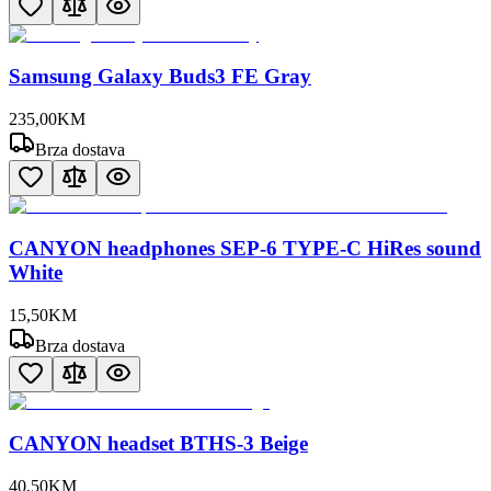
Samsung Galaxy Buds3 FE Gray
235
,
00
KM
Brza dostava
CANYON headphones SEP-6 TYPE-C HiRes sound
White
15
,
50
KM
Brza dostava
CANYON headset BTHS-3 Beige
40
,
50
KM