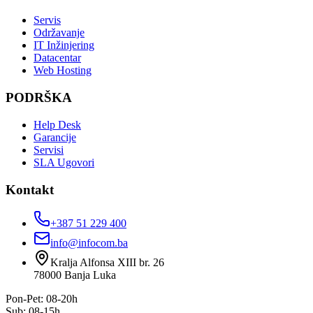
Servis
Održavanje
IT Inžinjering
Datacentar
Web Hosting
PODRŠKA
Help Desk
Garancije
Servisi
SLA Ugovori
Kontakt
+387 51 229 400
info@infocom.ba
Kralja Alfonsa XIII br. 26
78000
Banja Luka
Pon-Pet: 08-20h
Sub: 08-15h