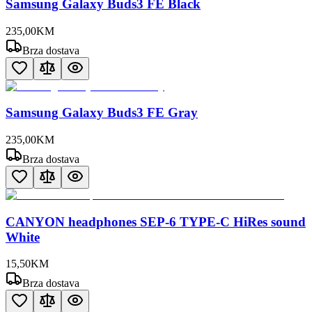
Samsung Galaxy Buds3 FE Black
235
,
00
KM
Brza dostava
Samsung Galaxy Buds3 FE Gray
235
,
00
KM
Brza dostava
CANYON headphones SEP-6 TYPE-C HiRes sound
White
15
,
50
KM
Brza dostava