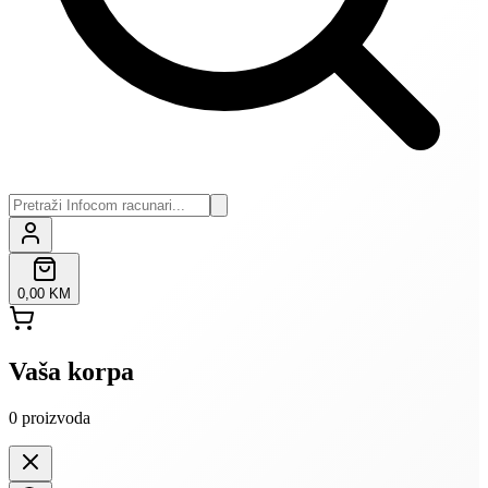
0,00 KM
Vaša korpa
0
proizvoda