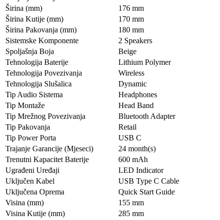
Širina (mm)
176 mm
Širina Kutije (mm)
170 mm
Širina Pakovanja (mm)
180 mm
Sistemske Komponente
2 Speakers
Spoljašnja Boja
Beige
Tehnologija Baterije
Lithium Polymer
Tehnologija Povezivanja
Wireless
Tehnologija Slušalica
Dynamic
Tip Audio Sistema
Headphones
Tip Montaže
Head Band
Tip Mrežnog Povezivanja
Bluetooth Adapter
Tip Pakovanja
Retail
Tip Power Porta
USB C
Trajanje Garancije (Mjeseci)
24 month(s)
Trenutni Kapacitet Baterije
600 mAh
Ugrađeni Uređaji
LED Indicator
Uključen Kabel
USB Type C Cable
Uključena Oprema
Quick Start Guide
Visina (mm)
155 mm
Visina Kutije (mm)
285 mm