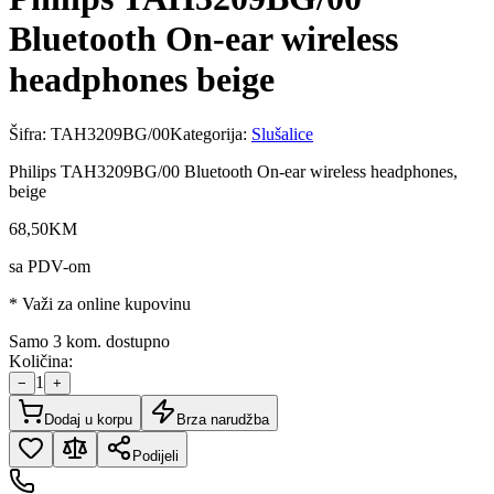
Bluetooth On-ear wireless
headphones beige
Šifra:
TAH3209BG/00
Kategorija:
Slušalice
Philips TAH3209BG/00 Bluetooth On-ear wireless headphones,
beige
68
,
50
KM
sa PDV-om
* Važi za online kupovinu
Samo 3 kom. dostupno
Količina:
1
−
+
Dodaj u korpu
Brza narudžba
Podijeli