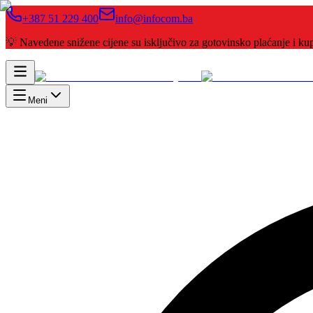
+387 51 229 400
info@infocom.ba
💡 Navedene snižene cijene su isključivo za gotovinsko plaćanje i 
Meni