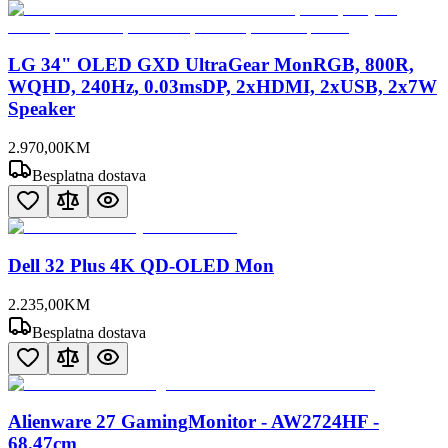
LG 34" OLED GXD UltraGear MonRGB, 800R,
WQHD, 240Hz, 0.03msDP, 2xHDMI, 2xUSB, 2x7W
Speaker
2.970
,
00
KM
Besplatna dostava
Dell 32 Plus 4K QD-OLED Mon
2.235
,
00
KM
Besplatna dostava
Alienware 27 GamingMonitor - AW2724HF -
68.47cm