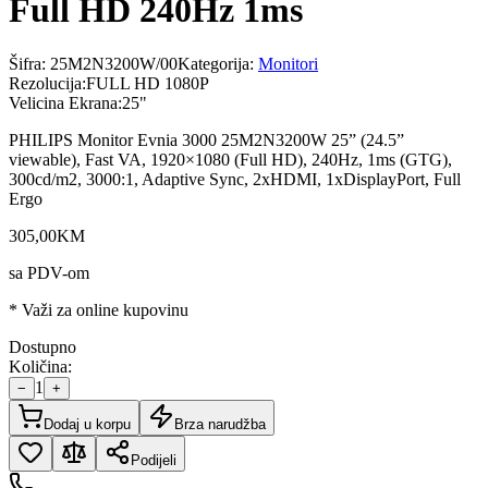
Full HD 240Hz 1ms
Šifra:
25M2N3200W/00
Kategorija:
Monitori
Rezolucija
:
FULL HD 1080P
Velicina Ekrana
:
25"
PHILIPS Monitor Evnia 3000 25M2N3200W 25” (24.5”
viewable), Fast VA, 1920×1080 (Full HD), 240Hz, 1ms (GTG),
300cd/m2, 3000:1, Adaptive Sync, 2xHDMI, 1xDisplayPort, Full
Ergo
305
,
00
KM
sa PDV-om
* Važi za online kupovinu
Dostupno
Količina:
1
−
+
Dodaj u korpu
Brza narudžba
Podijeli