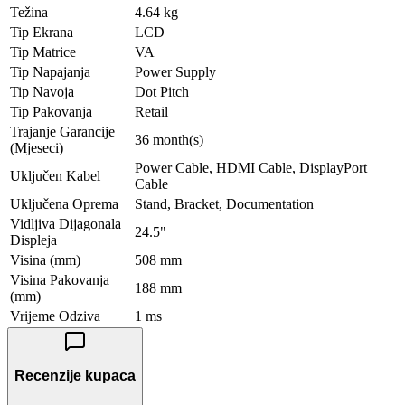
Težina
4.64 kg
Tip Ekrana
LCD
Tip Matrice
VA
Tip Napajanja
Power Supply
Tip Navoja
Dot Pitch
Tip Pakovanja
Retail
Trajanje Garancije
36 month(s)
(Mjeseci)
Power Cable, HDMI Cable, DisplayPort
Uključen Kabel
Cable
Uključena Oprema
Stand, Bracket, Documentation
Vidljiva Dijagonala
24.5"
Displeja
Visina (mm)
508 mm
Visina Pakovanja
188 mm
(mm)
Vrijeme Odziva
1 ms
Recenzije kupaca