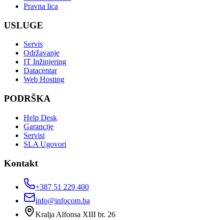
Pravna lica
USLUGE
Servis
Održavanje
IT Inžinjering
Datacentar
Web Hosting
PODRŠKA
Help Desk
Garancije
Servisi
SLA Ugovori
Kontakt
+387 51 229 400
info@infocom.ba
Kralja Alfonsa XIII br. 26