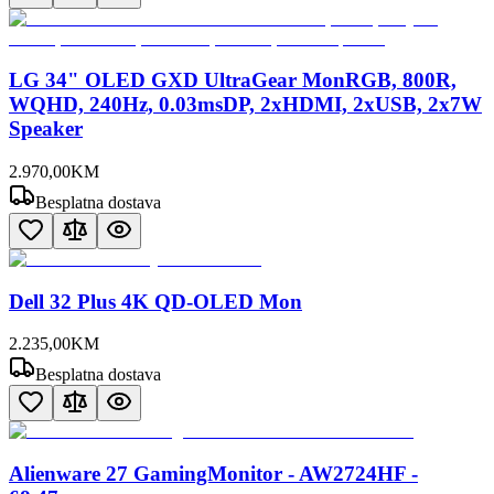
LG 34" OLED GXD UltraGear MonRGB, 800R,
WQHD, 240Hz, 0.03msDP, 2xHDMI, 2xUSB, 2x7W
Speaker
2.970
,
00
KM
Besplatna dostava
Dell 32 Plus 4K QD-OLED Mon
2.235
,
00
KM
Besplatna dostava
Alienware 27 GamingMonitor - AW2724HF -