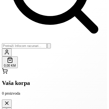
0,00 KM
Vaša korpa
0
proizvoda