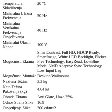
Temperatura
20 °C
Skladištenja
Minimalna Ulazna
50 Hz
Frekvencija
Minimalna
Vertikalna
48 Hz
Frekvencija
Osvježavanja
Minimalni Ulazni
100 V
Napon
SmartContrast, Full HD, HDCP Ready,
SmartImage, White LED Backlight, Flicker
Mogućnosti Ekrana
Free Technology, EasyRead, LowBlue
Mode, AMD Adaptive Sync Technology,
Low Input Lag
Mogućnosti Montaže
Desktop/Wallmount
Nazivna Težina
3.3 kg
Neto Težina
4.64 kg
Pakovanja (kg)
Obrada Ekrana
Anti Glare, Haze 25%
Odnos Strana Slike
16:9
Osvjetljenje Slike
300 cd/m^2