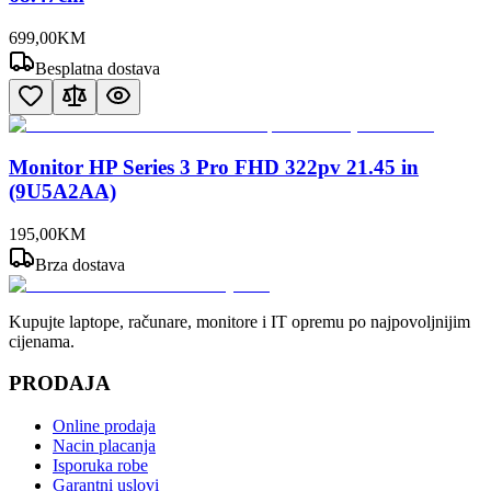
699
,
00
KM
Besplatna dostava
Monitor HP Series 3 Pro FHD 322pv 21.45 in
(9U5A2AA)
195
,
00
KM
Brza dostava
Kupujte laptope, računare, monitore i IT opremu po najpovoljnijim
cijenama.
PRODAJA
Online prodaja
Nacin placanja
Isporuka robe
Garantni uslovi