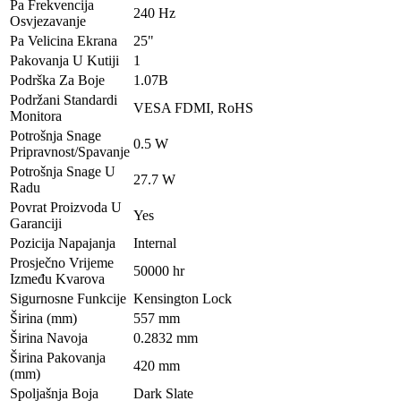
Pa Frekvencija
240 Hz
Osvjezavanje
Pa Velicina Ekrana
25"
Pakovanja U Kutiji
1
Podrška Za Boje
1.07B
Podržani Standardi
VESA FDMI, RoHS
Monitora
Potrošnja Snage
0.5 W
Pripravnost/Spavanje
Potrošnja Snage U
27.7 W
Radu
Povrat Proizvoda U
Yes
Garanciji
Pozicija Napajanja
Internal
Prosječno Vrijeme
50000 hr
Između Kvarova
Sigurnosne Funkcije
Kensington Lock
Širina (mm)
557 mm
Širina Navoja
0.2832 mm
Širina Pakovanja
420 mm
(mm)
Spoljašnja Boja
Dark Slate