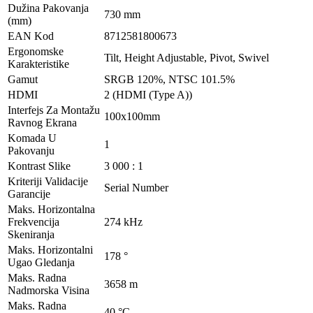
Dužina Pakovanja
730 mm
(mm)
EAN Kod
8712581800673
Ergonomske
Tilt, Height Adjustable, Pivot, Swivel
Karakteristike
Gamut
SRGB 120%, NTSC 101.5%
HDMI
2 (HDMI (Type A))
Interfejs Za Montažu
100x100mm
Ravnog Ekrana
Komada U
1
Pakovanju
Kontrast Slike
3 000 : 1
Kriteriji Validacije
Serial Number
Garancije
Maks. Horizontalna
Frekvencija
274 kHz
Skeniranja
Maks. Horizontalni
178 °
Ugao Gledanja
Maks. Radna
3658 m
Nadmorska Visina
Maks. Radna
40 °C